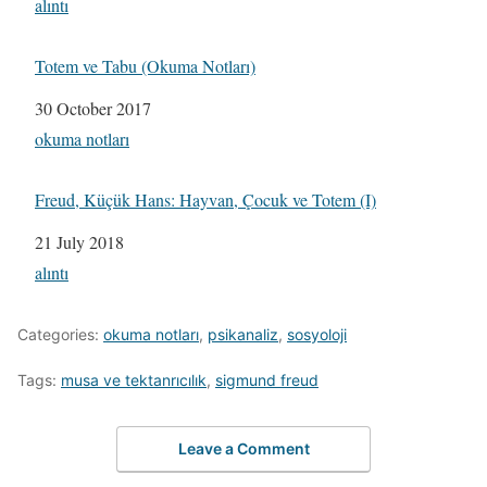
In relation to
alıntı
Totem ve Tabu (Okuma Notları)
Date
30 October 2017
In relation to
okuma notları
Freud, Küçük Hans: Hayvan, Çocuk ve Totem (I)
Date
21 July 2018
In relation to
alıntı
Categories:
okuma notları
,
psikanaliz
,
sosyoloji
Tags:
musa ve tektanrıcılık
,
sigmund freud
Leave a Comment