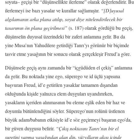
soyuta– geçişi bir “düşünsellikte ilerleme” olarak değerlendirir. Bu
ilerlemeyi ise bazı yasalar ve kurallar sağlamıştır.
“[D]uyusal
algılamanın arka plana atılıp, soyut diye nitelendirilecek bir
tasarımın ön plana geçirilmesi”
(s. 187) olarak gördüğü bu geçiş,
düşünselin duyusal üzerindeki bir zaferi anlamına gelir. Bu da
yine Musa’nın Yahudilere getirdiği Tanrı’yı görünür bir biçimde
tasvir etme yasağının bir sonucu olarak gerçekleşir Freud’a göre.
Düşünsele geçiş aynı zamanda bir “içgüdüden el çekiş” anlamına
da gelir. Bu noktada yine ego, süperego ve id üçlü yapısına
başvuran Freud, id’e getirilen yasaklar tamamen dışarıdan
olduğunda kişide yalnızca elem duyguları uyandırırken,
yasakların içeriden alınmasının bu eleme eşlik eden bir haz ve
doyumla bütünlendiğini söyler. Süperego’nun rolünü üstlenen
büyük adam/babanın etkisiyle id’e söz geçirmeyi başaran ego’da,
bir güven duygusu belirir.
“Çıkış noktasını Tanrı’nın bir el
suretini yapma yasağından alan din, yüzyılların akışı içinde