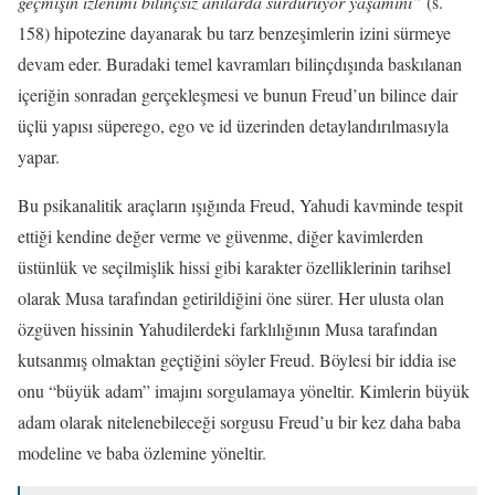
geçmişin izlenimi bilinçsiz anılarda sürdürüyor yaşamını”
(s.
158) hipotezine dayanarak bu tarz benzeşimlerin izini sürmeye
devam eder. Buradaki temel kavramları bilinçdışında baskılanan
içeriğin sonradan gerçekleşmesi ve bunun Freud’un bilince dair
üçlü yapısı süperego, ego ve id üzerinden detaylandırılmasıyla
yapar.
Bu psikanalitik araçların ışığında Freud, Yahudi kavminde tespit
ettiği kendine değer verme ve güvenme, diğer kavimlerden
üstünlük ve seçilmişlik hissi gibi karakter özelliklerinin tarihsel
olarak Musa tarafından getirildiğini öne sürer. Her ulusta olan
özgüven hissinin Yahudilerdeki farklılığının Musa tarafından
kutsanmış olmaktan geçtiğini söyler Freud. Böylesi bir iddia ise
onu “büyük adam” imajını sorgulamaya yöneltir. Kimlerin büyük
adam olarak nitelenebileceği sorgusu Freud’u bir kez daha baba
modeline ve baba özlemine yöneltir.