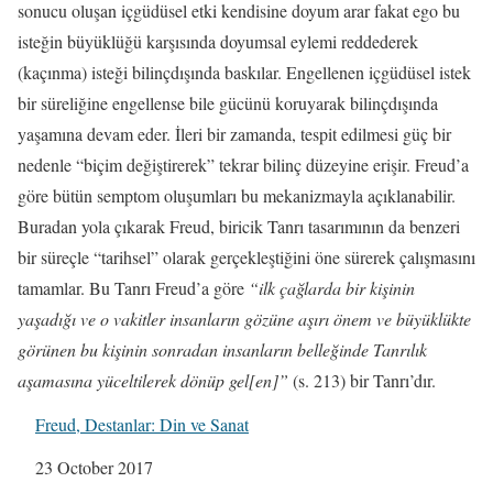
sonucu oluşan içgüdüsel etki kendisine doyum arar fakat ego bu
isteğin büyüklüğü karşısında doyumsal eylemi reddederek
(kaçınma) isteği bilinçdışında baskılar. Engellenen içgüdüsel istek
bir süreliğine engellense bile gücünü koruyarak bilinçdışında
yaşamına devam eder. İleri bir zamanda, tespit edilmesi güç bir
nedenle “biçim değiştirerek” tekrar bilinç düzeyine erişir. Freud’a
göre bütün semptom oluşumları bu mekanizmayla açıklanabilir.
Buradan yola çıkarak Freud, biricik Tanrı tasarımının da benzeri
bir süreçle “tarihsel” olarak gerçekleştiğini öne sürerek çalışmasını
tamamlar. Bu Tanrı Freud’a göre
“ilk çağlarda bir kişinin
yaşadığı ve o vakitler insanların gözüne aşırı önem ve büyüklükte
görünen bu kişinin sonradan insanların belleğinde Tanrılık
aşamasına yüceltilerek dönüp gel[en]”
(s. 213) bir Tanrı’dır.
Freud, Destanlar: Din ve Sanat
Date
23 October 2017