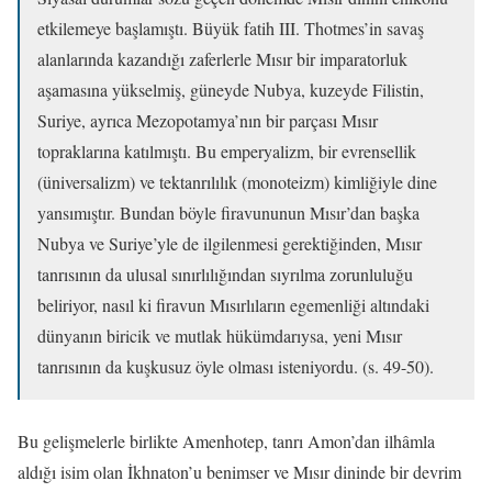
etkilemeye başlamıştı. Büyük fatih III. Thotmes’in savaş
alanlarında kazandığı zaferlerle Mısır bir imparatorluk
aşamasına yükselmiş, güneyde Nubya, kuzeyde Filistin,
Suriye, ayrıca Mezopotamya’nın bir parçası Mısır
topraklarına katılmıştı. Bu emperyalizm, bir evrensellik
(üniversalizm) ve tektanrılılık (monoteizm) kimliğiyle dine
yansımıştır. Bundan böyle firavununun Mısır’dan başka
Nubya ve Suriye’yle de ilgilenmesi gerektiğinden, Mısır
tanrısının da ulusal sınırlılığından sıyrılma zorunluluğu
beliriyor, nasıl ki firavun Mısırlıların egemenliği altındaki
dünyanın biricik ve mutlak hükümdarıysa, yeni Mısır
tanrısının da kuşkusuz öyle olması isteniyordu. (s. 49-50).
Bu gelişmelerle birlikte Amenhotep, tanrı Amon’dan ilhâmla
aldığı isim olan İkhnaton’u benimser ve Mısır dininde bir devrim