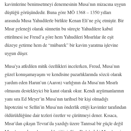
kavimlerine benimsetmeyi denemesinin Musa’nın mizacına uygun
düştüğü görüşündedir. Buna göre MÖ 1368 – 1350 yılları
arasında Musa Yahudilerle birlikte Kenan Eli’ne göç etmiştir. Bir
Mısır geleneği olarak sünnetin bu süreçte Yahudilere kabul
ettirilmesi ise Freud’a göre hem Yahudileri Mısırlılar ile eşit
düzeye getirme hem de “mübarek” bir kavim yaratma işlevine
uygun düşer.
Musa’ya atfedilen mitik özellikleri incelerken, Freud, Musa’nın
güzel konuşamayaşını ve kendisine pazarlıklarında sözcü olarak
yardım eden Harun’un (Aaron) varlığının da Musa’nın Mısırlı
olmasını destekleyici bir kanıt olarak okur. Kendi argümanlarının
yanı sıra Ed Meyer’in Musa’nın tarihsel bir kişi olmadığı
hipotezini ve Sellin’in Musa’nın önderlik ettiği kavimler tarafından
öldürüldüğüne dair tezleri özetler ve çürütmeyi dener. Kısaca,
Mısır’dan çıkışın Tevrat’da yazdığı üzere Tanrısal bir güçle değil