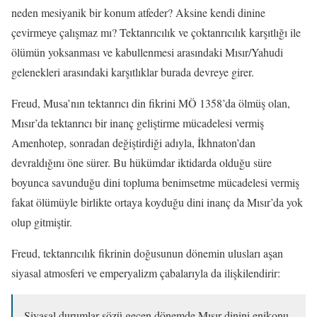
neden mesiyanik bir konum atfeder? Aksine kendi dinine
çevirmeye çalışmaz mı? Tektanrıcılık ve çoktanrıcılık karşıtlığı ile
ölümün yoksanması ve kabullenmesi arasındaki Mısır/Yahudi
gelenekleri arasındaki karşıtlıklar burada devreye girer.
Freud, Musa’nın tektanrıcı din fikrini MÖ 1358’da ölmüş olan,
Mısır’da tektanrıcı bir inanç geliştirme mücadelesi vermiş
Amenhotep, sonradan değiştirdiği adıyla, İkhnaton’dan
devraldığını öne sürer. Bu hükümdar iktidarda olduğu süre
boyunca savunduğu dini topluma benimsetme mücadelesi vermiş
fakat ölümüyle birlikte ortaya koyduğu dini inanç da Mısır’da yok
olup gitmiştir.
Freud, tektanrıcılık fikrinin doğusunun dönemin ulusları aşan
siyasal atmosferi ve emperyalizm çabalarıyla da ilişkilendirir:
Siyasal durumlar sözü geçen dönemde Mısır dinini enikonu