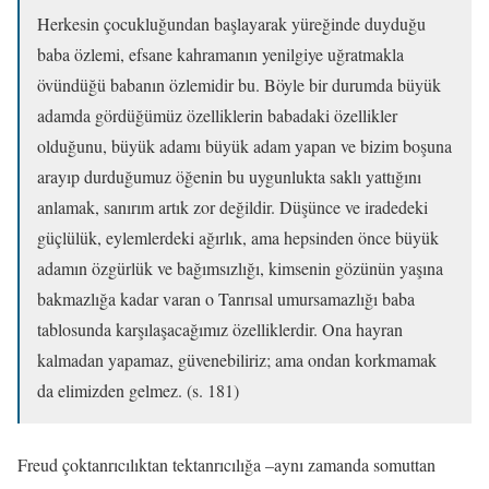
Herkesin çocukluğundan başlayarak yüreğinde duyduğu
baba özlemi, efsane kahramanın yenilgiye uğratmakla
övündüğü babanın özlemidir bu. Böyle bir durumda büyük
adamda gördüğümüz özelliklerin babadaki özellikler
olduğunu, büyük adamı büyük adam yapan ve bizim boşuna
arayıp durduğumuz öğenin bu uygunlukta saklı yattığını
anlamak, sanırım artık zor değildir. Düşünce ve iradedeki
güçlülük, eylemlerdeki ağırlık, ama hepsinden önce büyük
adamın özgürlük ve bağımsızlığı, kimsenin gözünün yaşına
bakmazlığa kadar varan o Tanrısal umursamazlığı baba
tablosunda karşılaşacağımız özelliklerdir. Ona hayran
kalmadan yapamaz, güvenebiliriz; ama ondan korkmamak
da elimizden gelmez. (s. 181)
Freud çoktanrıcılıktan tektanrıcılığa –aynı zamanda somuttan