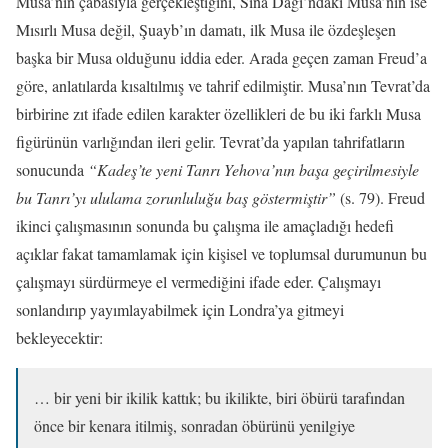
Musa’nın çabasıyla gerçekleştiğini, Sina Dağı’ndaki Musa’nın ise
Mısırlı Musa değil, Şuayb’ın damatı, ilk Musa ile özdeşleşen
başka bir Musa olduğunu iddia eder. Arada geçen zaman Freud’a
göre, anlatılarda kısaltılmış ve tahrif edilmiştir. Musa’nın Tevrat’da
birbirine zıt ifade edilen karakter özellikleri de bu iki farklı Musa
figürünün varlığından ileri gelir. Tevrat’da yapılan tahrifatların
sonucunda
“Kadeş’te yeni Tanrı Yehova’nın başa geçirilmesiyle
bu Tanrı’yı ululama zorunluluğu baş göstermiştir”
(s. 79). Freud
ikinci çalışmasının sonunda bu çalışma ile amaçladığı hedefi
açıklar fakat tamamlamak için kişisel ve toplumsal durumunun bu
çalışmayı sürdürmeye el vermediğini ifade eder. Çalışmayı
sonlandırıp yayımlayabilmek için Londra’ya gitmeyi
bekleyecektir:
… bir yeni bir ikilik kattık; bu ikilikte, biri öbürü tarafından
önce bir kenara itilmiş, sonradan öbürünü yenilgiye