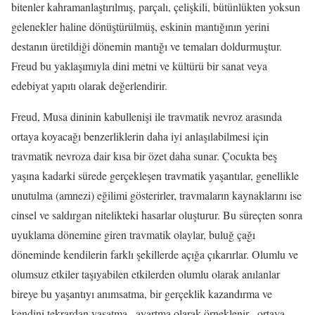
bitenler kahramanlaştırılmış, parçalı, çelişkili, bütünlükten yoksun
gelenekler haline dönüştürülmüş, eskinin mantığının yerini
destanın üretildiği dönemin mantığı ve temaları doldurmuştur.
Freud bu ­yaklaşımıyla dini metni ve kültürü bir sanat veya
edebiyat yapıtı olarak değerlendirir.
Freud, Musa dininin kabullenişi ile travmatik nevroz arasında
ortaya koyacağı benzerliklerin daha iyi anlaşılabilmesi için
travmatik nevroza dair kısa bir özet daha sunar. Çocukta beş
yaşına kadarki sürede gerçekleşen travmatik yaşantılar, genellikle
unutulma (amnezi) eğilimi gösterirler, travmaların kaynaklarını ise
cinsel ve saldırgan nitelikteki hasarlar oluşturur. Bu süreçten sonra
uyuklama dönemine giren travmatik olaylar, buluğ çağı
döneminde kendilerin farklı şekillerde açığa çıkarırlar. Olumlu ve
olumsuz etkiler taşıyabilen etkilerden olumlu olarak anılanlar
bireye bu yaşantıyı anımsatma, bir gerçeklik kazandırma ve
kendini tekrardan yaşatma –ayartma olarak örneklenir– ortaya