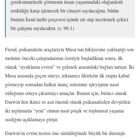
gereksinmelerde görmenin insan yaşamındaki olağanüstü
renkliliğe karşı işlenecek bir cinayet sayılacağını, bütün
bunları İsrail tarihi çerçevesi içinde ele alıp incelemek çekici
bir çalışma sayılacaktır. (s. 90-1)
Freud, psikanalizin araçlarıyla Musa’nın hikâyesine yaklaştığı son
metnine önceki çalışmalarının özetiyle başladıktan sonra, ilk
olarak “uyuklama evresi” ve gelenek arasındaki bağları tartışır. İki
Musa arasında geçen süreyi, tektanrıcı fikirlerin ilk etapta kabul
görmeyip sonradan halkın inanç sistemine işleyişinin nasıl
olduğunu ortaya çıkarmayı amaçlar. Bunun için, birinci olarak
Darwin’den ikinci ve asıl önemli olarak psikanalizden devşirilen
iki argümanla “yeni” olanın nasıl psişik ve toplumsal yaşama
sızdığını açıklamaya girişir.
Darwin’in evrim teorisi öne sürüldüğünde büyük bir direnişle