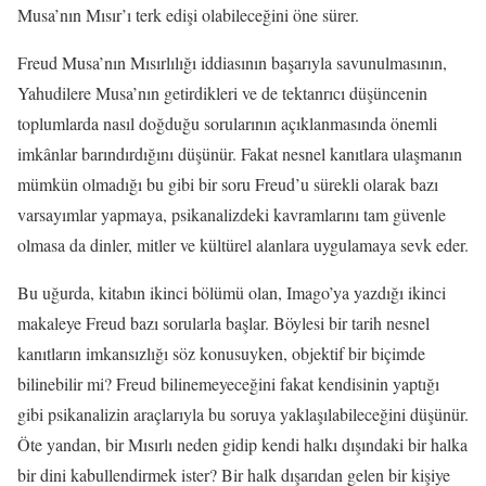
Musa’nın Mısır’ı terk edişi olabileceğini öne sürer.
Freud Musa’nın Mısırlılığı iddiasının başarıyla savunulmasının,
Yahudilere Musa’nın getirdikleri ve de tektanrıcı düşüncenin
toplumlarda nasıl doğduğu sorularının açıklanmasında önemli
imkânlar barındırdığını düşünür. Fakat nesnel kanıtlara ulaşmanın
mümkün olmadığı bu gibi bir soru Freud’u sürekli olarak bazı
varsayımlar yapmaya, psikanalizdeki kavramlarını tam güvenle
olmasa da dinler, mitler ve kültürel alanlara uygulamaya sevk eder.
Bu uğurda, kitabın ikinci bölümü olan, Imago’ya yazdığı ikinci
makaleye Freud bazı sorularla başlar. Böylesi bir tarih nesnel
kanıtların imkansızlığı söz konusuyken, objektif bir biçimde
bilinebilir mi? Freud bilinemeyeceğini fakat kendisinin yaptığı
gibi psikanalizin araçlarıyla bu soruya yaklaşılabileceğini düşünür.
Öte yandan, bir Mısırlı neden gidip kendi halkı dışındaki bir halka
bir dini kabullendirmek ister? Bir halk dışarıdan gelen bir kişiye