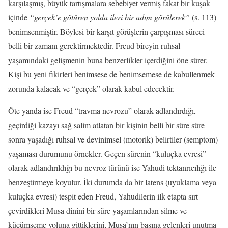
karşılaşmış, büyük tartışmalara sebebiyet vermiş fakat bir kuşak
içinde
“gerçek’e götüren yolda ileri bir adım görülerek”
(s. 113)
benimsenmiştir. Böylesi bir karşıt görüşlerin çarpışması süreci
belli bir zamanı gerektirmektedir. Freud bireyin ruhsal
yaşamındaki gelişmenin buna benzerlikler içerdiğini öne sürer.
Kişi bu yeni fikirleri benimsese de benimsemese de kabullenmek
zorunda kalacak ve “gerçek” olarak kabul edecektir.
Öte yanda ise Freud “travma nevrozu” olarak adlandırdığı,
geçirdiği kazayı sağ salim atlatan bir kişinin belli bir süre süre
sonra yaşadığı ruhsal ve devinimsel (motorik) belirtiler (semptom)
yaşaması durumunu örnekler. Geçen sürenin “kuluçka evresi”
olarak adlandırıldığı bu nevroz türünü ise Yahudi tektanrıcılığı ile
benzeştirmeye koyulur. İki durumda da bir latens (uyuklama veya
kuluçka evresi) tespit eden Freud, Yahudilerin ilk etapta sırt
çevirdikleri Musa dinini bir süre yaşamlarından silme ve
küçümseme yoluna gittiklerini, Musa’nın başına gelenleri unutma