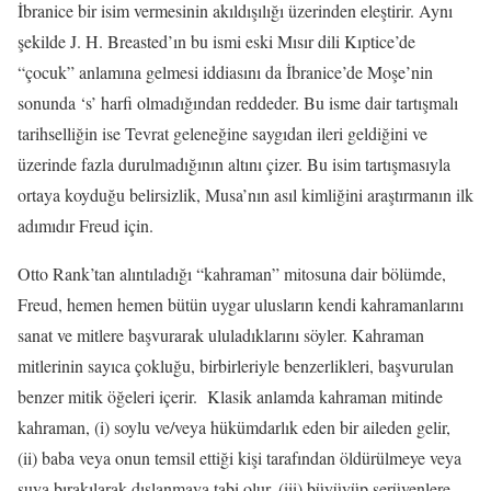
İbranice bir isim vermesinin akıldışılığı üzerinden eleştirir. Aynı
şekilde J. H. Breasted’ın bu ismi eski Mısır dili Kıptice’de
“çocuk” anlamına gelmesi iddiasını da İbranice’de Moşe’nin
sonunda ‘s’ harfi olmadığından reddeder. Bu isme dair tartışmalı
tarihselliğin ise Tevrat geleneğine saygıdan ileri geldiğini ve
üzerinde fazla durulmadığının altını çizer. Bu isim tartışmasıyla
ortaya koyduğu belirsizlik, Musa’nın asıl kimliğini araştırmanın ilk
adımıdır Freud için.
Otto Rank’tan alıntıladığı “kahraman” mitosuna dair bölümde,
Freud, hemen hemen bütün uygar ulusların kendi kahramanlarını
sanat ve mitlere başvurarak ululadıklarını söyler. Kahraman
mitlerinin sayıca çokluğu, birbirleriyle benzerlikleri, başvurulan
benzer mitik öğeleri içerir. Klasik anlamda kahraman mitinde
kahraman, (i) soylu ve/veya hükümdarlık eden bir aileden gelir,
(ii) baba veya onun temsil ettiği kişi tarafından öldürülmeye veya
suya bırakılarak dışlanmaya tabi olur, (iii) büyüyüp serüvenlere