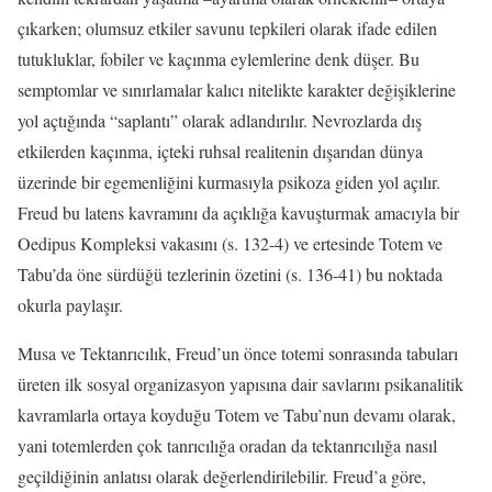
çıkarken; olumsuz etkiler savunu tepkileri olarak ifade edilen
tutukluklar, fobiler ve kaçınma eylemlerine denk düşer. Bu
semptomlar ve sınırlamalar kalıcı nitelikte karakter değişiklerine
yol açtığında “saplantı” olarak adlandırılır. Nevrozlarda dış
etkilerden kaçınma, içteki ruhsal realitenin dışarıdan dünya
üzerinde bir egemenliğini kurmasıyla psikoza giden yol açılır.
Freud bu latens kavramını da açıklığa kavuşturmak amacıyla bir
Oedipus Kompleksi vakasını (s. 132-4) ve ertesinde Totem ve
Tabu’da öne sürdüğü tezlerinin özetini (s. 136-41) bu noktada
okurla paylaşır.
Musa ve Tektanrıcılık, Freud’un önce totemi sonrasında tabuları
üreten ilk sosyal organizasyon yapısına dair savlarını psikanalitik
kavramlarla ortaya koyduğu Totem ve Tabu’nun devamı olarak,
yani totemlerden çok tanrıcılığa oradan da tektanrıcılığa nasıl
geçildiğinin anlatısı olarak değerlendirilebilir. Freud’a göre,