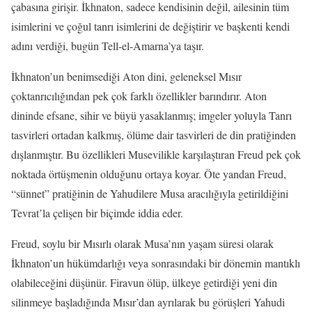
çabasına girişir. İkhnaton, sadece kendisinin değil, ailesinin tüm
isimlerini ve çoğul tanrı isimlerini de değiştirir ve başkenti kendi
adını verdiği, bugün Tell-el-Amarna’ya taşır.
İkhnaton’un benimsediği Aton dini, geleneksel Mısır
çoktanrıcılığından pek çok farklı özellikler barındırır. Aton
dininde efsane, sihir ve büyü yasaklanmış; imgeler yoluyla Tanrı
tasvirleri ortadan kalkmış, ölüme dair tasvirleri de din pratiğinden
dışlanmıştır. Bu özellikleri Musevilikle karşılaştıran Freud pek çok
noktada örtüşmenin olduğunu ortaya koyar. Öte yandan Freud,
“sünnet” pratiğinin de Yahudilere Musa aracılığıyla getirildiğini
Tevrat’la çelişen bir biçimde iddia eder.
Freud, soylu bir Mısırlı olarak Musa’nın yaşam süresi olarak
İkhnaton’un hükümdarlığı veya sonrasındaki bir dönemin mantıklı
olabileceğini düşünür. Firavun ölüp, ülkeye getirdiği yeni din
silinmeye başladığında Mısır’dan ayrılarak bu görüşleri Yahudi