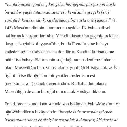
“unutulmuşun içinden çıkıp gelen her geçmiş parçasının hayli
büyük bir güçle tutunmak istemesi, kendisinin gerçeki [sic]
yansıttığı konusunda karşı durulmaz bir savla öne çıkması”
(s.
142) Musa’nın dininin tutunumunu açıklar. İlk baba tarihsel
haklarına kavuşturulur fakat Yahudi ulusuna bu geçmişten kalan
duygu, “suçluluk duygusu”dur, bu da Freud’u yine babayı
katleden oğullar söylencesine döndürür. Kendini kurban etme
mitini ise babayı öldürmenin suçluluğunun üstlenilmesi olarak
okur. Museviliğin bir uzantısı olarak gördüğü Hristiyanlık ve İsa
figürünü ise ilk oğulların bir yeniden bedenlenmesi
(reenkarnasyon) olarak değerlendirir. Bir baba dini olarak
Museviliğin devamı bir oğul dini olarak Hristiyanlık olur.
Freud, savını sunduktan sonraki son bölümde, baba-Musa’nın ve
oğul-Yahudilerin hikâyesinde
“bireyle kitle arasında gelenek
bakımından adeta eksiksiz bir uygunluk bulunuyor, kitlelerde de