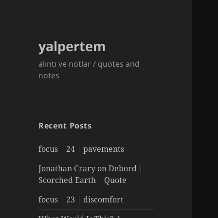
yalpertem
alıntı ve notlar / quotes and
notes
Recent Posts
focus | 24 | pavements
Jonathan Crary on Debord |
Scorched Earth | Quote
focus | 23 | discomfort