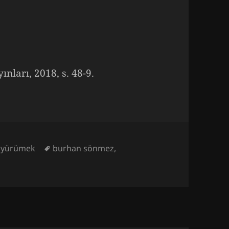
nları, 2018, s. 48-9.
Tags
,
yürümek
burhan sönmez
,
leksizin Kent Yürüyüşü