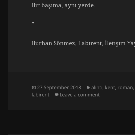
Bir başıma, aynı yerde.
”
Burhan Sönmez, Labirent, İletişim Yayı
Posted
Categories
27 September 2018
alıntı
,
kent
,
roman
on
on Sönmez, Bel
labirent
Leave a comment