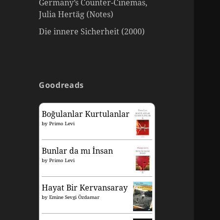
Germany’s Counter-Cinemas,
Julia Hertäg (Notes)
Die innere Sicherheit (2000)
Goodreads
Boğulanlar Kurtulanlar
by
Primo Levi
Bunlar da mı İnsan
by
Primo Levi
Hayat Bir Kervansaray
by
Emine Sevgi Özdamar