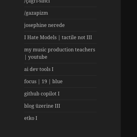
/çağrı-sinci
/gazapizm
josephine nerede
I Hate Models | tactile not III
my music production teachers
| youtube
ai dev tools I
focus | 19 | blue
github copilot I
blog üzerine III
etko I