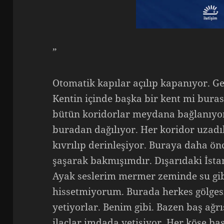
”
Otomatik kapılar açılıp kapanıyor. G
Kentin içinde başka bir kent mi buras
bütün koridorlar meydana bağlanıyor
buradan dağılıyor. Her koridor uzadı
kıvrılıp derinleşiyor. Buraya daha ön
şaşarak bakmışımdır. Dışarıdaki İsta
Ayak seslerim mermer zeminde su gib
hissetmiyorum. Burada herkes gölgesi
yetiyorlar. Benim gibi. Bazen baş ağr
ilaçlar imdada yetişiyor. Her köşe b