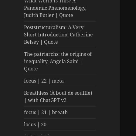
What World Is This? A
Pandemic Phenomenology,
Judith Butler | Quote
Poststructuralism: A Very
Short Introduction, Catherine
Belsey | Quote
The patriarchs: the origins of
inequality, Angela Saini |
Quote
focus | 22 | meta
Breathless (À bout de souffle)
| with ChatGPT v2
focus | 21 | breath
locus | 20