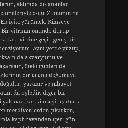
erim, aklımda dolananlar,
kelimeleriyle dolu. Zihnimin ne
 En iyisi yürümek. Kimseye
Bir vitrinin önünde durup
ftaki vitrine geçip geniş bir
benziyorum. Aynı yerde yüzüp,
korksam da akvaryumu ve
aşarsam, öteki günleri de
ezlerinin bir ucuna doğumevi,
 doğulur, yaşanır ve nihayet
tım da öyledir, diğer bir
i yakmaz, kar kimseyi üşütmez.
en merdivenlerden çıkarken,
mla kaplı tavandan içeri gün