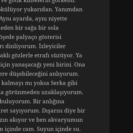
 ve gotik kiliselerin görkemi.
i dökülüyor yukarıdan. Yanımdan
Aynı ayarda, aynı niyette
meden bir sağa bir sola
öşede palyaço gösterisi
ı dinliyorum. İzleyiciler
klı gözlerle etrafı süzüyor. Ya
için yanaşacağı yeni birini. Ona
ere düşebileceğini anlıyorum.
 kalmayı mı yoksa Serka gibi
na görünmeden uzaklaşıyorum.
uluyorum. Bir anlığına
ret sayıyorum. Dışarısı diye bir
sızın akıyor ve ben akvaryumun
 içinde cam. Suyun içinde su.