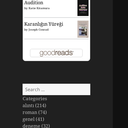
Audition
by
Katie Kitamura
Karanlığın Yüreği
by
Joseph Conrad
Search
for:
Categories
alıntı (214)
roman (74)
genel (41)
deneme (32)