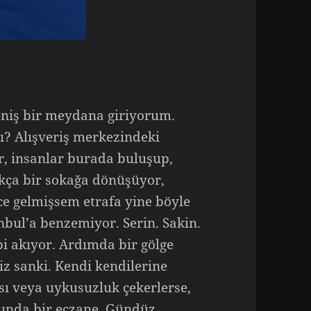
eniş bir meydana giriyorum.
ı? Alışveriş merkezindeki
, insanlar burada buluşup,
kça bir sokağa dönüşüyor,
ce gelmişsem etrafa yine böyle
nbul’a benzemiyor. Serin. Sakin.
i akıyor. Ardımda bir gölge
z sanki. Kendi kendilerine
ısı veya uykusuzluk çekerlerse,
aşında bir eczane. Gündüz