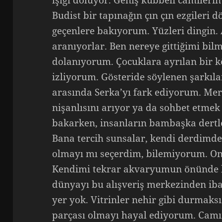
ışığı doluyor. Geniş kubbeli camilerin
Budist bir tapınağın çın çın ezgiler
geçenlere bakıyorum. Yüzleri dingin. 
aranıyorlar. Ben nereye gittiğimi bil
dolanıyorum. Çocuklara ayrılan bir k
izliyorum. Gösteride söylenen şarkılar
arasında Serka’yı fark ediyorum. Mera
nişanlısını arıyor ya da sohbet etmek 
bakarken, insanların bambaşka dertl
Bana tercih sunsalar, kendi derdimde
olmayı mı seçerdim, bilemiyorum. O
Kendimi tekrar akvaryumun önünde b
dünyayı bu alışveriş merkezinden iba
yer yok. Vitrinler nehir gibi durmak
parçası olmayı hayal ediyorum. Camın