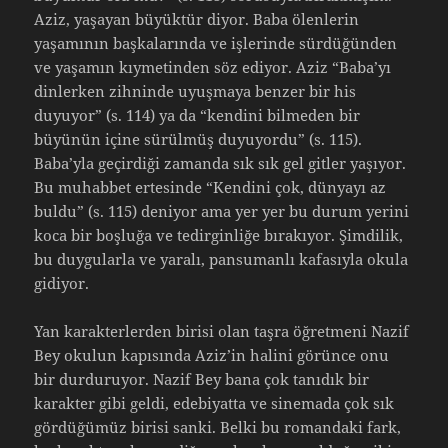
Aziz, yaşayan büyüktür diyor. Baba ölenlerin
yaşamının başkalarında ve işlerinde sürdüğünden
ve yaşamın kıymetinden söz ediyor. Aziz “Baba’yı
dinlerken zihninde uyuşmaya benzer bir his
duyuyor” (s. 114) ya da “kendini bilmeden bir
büyünün içine sürülmüş duyuyordu” (s. 115).
Baba’yla geçirdiği zamanda sık sık gel gitler yaşıyor.
Bu muhabbet ertesinde “Kendini çok, dünyayı az
buldu” (s. 115) deniyor ama yer yer bu durum yerini
koca bir boşluğa ve tedirginliğe bırakıyor. Şimdilik,
bu duygularla ve yaralı, pansumanlı kafasıyla okula
gidiyor.
Yan karakterlerden birisi olan taşra öğretmeni Nazif
Bey okulun kapısında Aziz’in halini görünce onu
bir durduruyor. Nazif Bey bana çok tanıdık bir
karakter gibi geldi, edebiyatta ve sinemada çok sık
gördüğümüz birisi sanki. Belki bu romandaki fark,