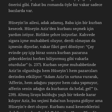
önerisi gibi. Fakat bu romanda öyle bir vakar sadece
bacılarda var.
Hüseyin’in ailesi, adak adamış, Baba için bir kurban
kesecek. Hüseyin Aziz’den kurbanı seçmek için
yardım istiyor. Birlikte şehre iniyorlar. Kahvede
sigara içme muhabbeti oluyor, derdi olmayan da
içmesin diyorlar, vakar fikri geri dönüyor: “Çay
evinde çay içip biraz sonra kurban pazarına
gideceklerini herkes biliyormuş gibi vakarla
oturdular” (s. 237). Kurban seçme muhabbetinde
Aziz’in olgunluğu hem Hüseyin’i hem pazarcıları
derinden etkiliyor: “Adam Aziz’in sırtına vurarak,
‘Afferin, hem adağını yapıyor hem caka yapmıyor,
afferin senin adağın da kurbanın da helal, gel'” (s.
239). Altmış liraya bulduğu yaşlı bir tekede karar
kılıyor Aziz, bu seçimi Baba’nın hoşuna gidiyor ama
Hüseyin’e dert oluyor. Kurbanı nasıl keseceklerini