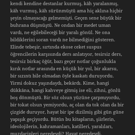
kendi kendine destanlar kurmuş, kâh yaralanmış,
kâh vurmuş, kâh sürünmüştü ama hiç aklına hiçbir
şeyin olmayacağı gelmemişti. Geçen sene büyük bir
buhrana düşmüştü. Ne ondan bir medet uman
vardı, ne eğilebileceği bir yaralı gönül. Ne ona
bildiklerini soran vardı ne bilmediğini gösteren.
Elinde tebeşir, sırtında ekose ceket suspus
öğrencilerin karşısında ders anlatıyor, tesirsiz ders,
tesirsiz birkaç öğüt, bazı geçer notlar çoğunlukla
kırık notlar arasında en küçük bir yol, bir akarsu,
bir sızıntı bile olmadan öyle kaskatı duruyordu.
Yirmi dokuz yaşındaydı, bekârdı. Kime, hangi
dükkâna, hangi kahveye gitmiş ise eli, zihni, gönlü
boş dönmüştü. Bir söz olsun yüzüne çarpmıyordu,
bir tokat olsun yemiyordu, aç olan da tok olan da bir
çizgide duruyor, hayat bir ipe dizilmiş gibi gün güne
yapışık geçiyordu. Bütün bu kitapların, şiirlerin,
ideolojilerin, kahramanları, katilleri, yaralıları,
muzdaripleri neredeydi? Hayat neredeydi,