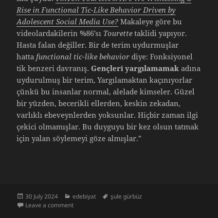
Rise in Functional Tic-Like Behavior Driven by
Adolescent Social Media Use?
Makaleye göre bu
videolardakilerin %86’sı
Tourette
taklidi yapıyor.
Hasta falan değiller. Bir de terim uydurmuşlar
hatta
functional tic-like behavior
diye: Fonksiyonel
tik benzeri davranış.
Gençleri yargılamamak
adına
uydurulmuş bir terim, Yargılamaktan kaçınıyorlar
çünkü bu insanlar normal, alelade kimseler. Güzel
bir yüzden, becerikli ellerden, keskin zekadan,
varlıklı ebeveynlerden yoksunlar. Hiçbir zaman ilgi
çekici olmamışlar. Bu duyguyu bir kez olsun tatmak
için yalan söylemeyi göze almışlar.”
Posted
Categories
Tags
30 July 2024
edebiyat
şule gürbüz
on
on Fatmagül’ün Yengesi’nin Şule Gürbüz yazısı
Leave a comment