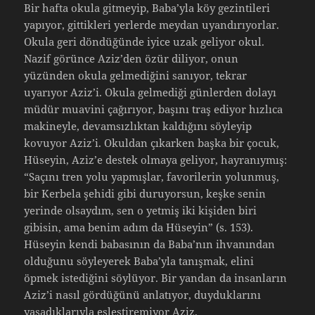
Bir hafta okula gitmeyip, Baba’yla köy gezintileri
yapıyor, gittikleri yerlerde meydan uyandırıyorlar.
Okula geri döndüğünde iyice uzak geliyor okul.
Nazif görünce Aziz’den özür diliyor, onun
yüzünden okula gelmediğini sanıyor, tekrar
uyarıyor Aziz’i. Okula gelmediği günlerden dolayı
müdür muavini çağırıyor, başını traş ediyor hızlıca
makineyle, devamsızlıktan kaldığını söyleyip
kovuyor Aziz’i. Okuldan çıkarken başka bir çocuk,
Hüseyin, Aziz’e destek olmaya geliyor, hayranıymış:
“Saçını tren yolu yapmışlar, favorilerin yolunmuş,
bir Kerbela şehidi gibi duruyorsun, keşke senin
yerinde olsaydım, sen o yetmiş iki kişiden biri
gibisin, ama benim adım da Hüseyin” (s. 153).
Hüseyin kendi babasının da Baba’nın ihvanından
olduğunu söyleyerek Baba’yla tanışmak, elini
öpmek istediğini söylüyor. Bir yandan da insanların
Aziz’i nasıl gördüğünü anlatıyor, duyduklarını
yaşadıklarıyla eşleştiremiyor Aziz.