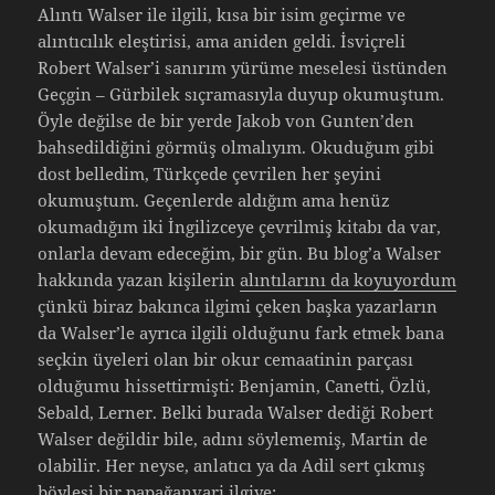
Alıntı Walser ile ilgili, kısa bir isim geçirme ve
alıntıcılık eleştirisi, ama aniden geldi. İsviçreli
Robert Walser’i sanırım yürüme meselesi üstünden
Geçgin – Gürbilek sıçramasıyla duyup okumuştum.
Öyle değilse de bir yerde Jakob von Gunten’den
bahsedildiğini görmüş olmalıyım. Okuduğum gibi
dost belledim, Türkçede çevrilen her şeyini
okumuştum. Geçenlerde aldığım ama henüz
okumadığım iki İngilizceye çevrilmiş kitabı da var,
onlarla devam edeceğim, bir gün. Bu blog’a Walser
hakkında yazan kişilerin
alıntılarını da koyuyordum
çünkü biraz bakınca ilgimi çeken başka yazarların
da Walser’le ayrıca ilgili olduğunu fark etmek bana
seçkin üyeleri olan bir okur cemaatinin parçası
olduğumu hissettirmişti: Benjamin, Canetti, Özlü,
Sebald, Lerner. Belki burada Walser dediği Robert
Walser değildir bile, adını söylememiş, Martin de
olabilir. Her neyse, anlatıcı ya da Adil sert çıkmış
böylesi bir papağanvari ilgiye: