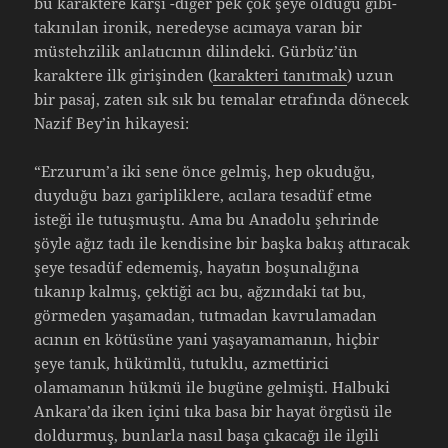
bu karaktere karşı -diğer pek çok şeye olduğu gibi-
takınılan ironik, neredeyse acımaya varan bir
müstehzilik anlatıcının dilindeki. Gürbüz’ün
karaktere ilk girişinden (
karakteri tanıtmak
) uzun
bir pasaj, zaten sık sık bu temalar etrafında dönecek
Nazif Bey’in hikayesi:
“Erzurum’a iki sene önce gelmiş, hep okuduğu,
duyduğu bazı garipliklere, acılara tesadüf etme
isteği ile tutuşmuştu. Ama bu Anadolu şehrinde
şöyle ağız tadı ile kendisine bir başka bakış attıracak
şeye tesadüf edememiş, hayatın boşunalığına
tıkanıp kalmış, çektiği acı bu, ağzındaki tat bu,
görmeden yaşamadan, tutmadan kavrulamadan
acının en kötüsüne yani yaşayamamanın, hiçbir
şeye tanık, hükümlü, tutuklu, azmettirici
olamamanın hükmü ile bugüne gelmişti. Halbuki
Ankara’da iken içini tıka basa bir hayat örgüsü ile
doldurmuş, bunlarla nasıl başa çıkacağı ile ilgili