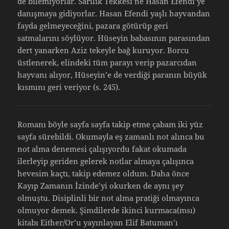
de bilemiyorlar. Sarılık Tekkesi’ne Hasan Efendi’ye
danışmaya gidiyorlar. Hasan Efendi yaşlı hayvandan
fayda gelmeyeceğini, pazara götürüp geri
satmalarını söylüyor. Hüseyin babasının parasından
dert yanarken Aziz tekeyle bağ kuruyor. Borcu
üstlenerek, elindeki tüm parayı verip pazarcıdan
hayvanı alıyor, Hüseyin’e de verdiği paranın büyük
kısmını geri veriyor (s. 245).
Romanı böyle sayfa sayfa takip etme çabam iki yüz
sayfa sürebildi. Okumayla eş zamanlı not alınca bu
not alma denemesi çalışıyordu fakat okumada
ilerleyip geriden gelerek notlar almaya çalışınca
hevesim kaçtı, takip edemez oldum. Daha önce
Kayıp Zamanın İzinde’yi okurken de aynı şey
olmuştu. Disiplinli bir not alma pratiği olmayınca
olmuyor demek. Şimdilerde ikinci kurmaca(msı)
kitabı Either/Or’u yayınlayan Elif Batuman’ı