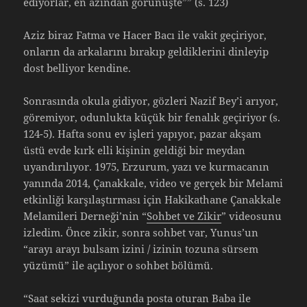
ediyorlar, en azından görünüşte”” (s. 123)
Aziz biraz Fatma ve Hacer Bacı ile vakit geçiriyor,
onların da arkalarını bırakıp geldiklerini dinleyip
dost belliyor kendine.
Sonrasında okula gidiyor, gözleri Nazif Bey’i arıyor,
göremiyor, odunlukta küçük bir fenalık geçiriyor (s.
124-5). Hafta sonu ev işleri yapıyor, pazar akşam
üstü evde kırk elli kişinin geldiği bir meydan
uyandırılıyor. 1975, Erzurum, yazı ve kurmacanın
yanında 2014, Çanakkale, video ve gerçek bir Melami
etkinliği karşılaştırması için Hakikathane Çanakkale
Melamileri Derneği’nin “
Sohbet ve Zikir
” videosunu
izledim. Önce zikir, sonra sohbet var, Yunus’un
“arayı arayı bulsam izini / izinin tozuna sürsem
yüzümü” ile açılıyor o sohbet bölümü.
“Saat sekizi vurduğunda posta oturan Baba ile