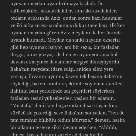
uyuyan meydan uyandırılmaya başladı. Ön
saflardakiler, arkalardakiler, sonraki sıradakiler,
onların arkasında Aziz, ondan sonra bazı hanımlar
ve iki arka sıraya sıralanmış dokuz tane bacı. İlk kez
uyanan meydan gören Aziz meydanı da her ânında
uyanık bulmadı. Meydan da sanki hayatın ekserisi
gibi hep uyumak istiyor, ani bir seziş, bir fazladan
duygu, biraz gözyaşı ile hemen uyanıyor ama hal
devam etmeyince devam bir sergiye dönüşüyordu.
Baba’nın meydanı idare edişi, aniden elini yere
vuruşu, ihvanın uyumu, bazen tek başına Baba’nın
söylediği, bazen cumhur şeklinde söylenen ilahiler,
ilahinin bazı yerlerinde adı geçenleri söylerken
fazladan sesini yükseltenler, yaşlıca bir adamın,
“Mustafa,” denirken boğazından dışarı taşan kuş
sürüsü ile çıkardığı sese Baba’nın sonradan, “Sen de
tam cumhur bülbülü oldun Mürteza,” demesi, başka
bir adamın testere zikri devam ederken, “Ahhhh,”
etmesi, başka birinin gazele adeta şehvetle,