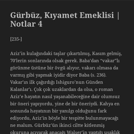
Gürbüz, Kıyamet Emeklisi |
Notlar 4
[235-]
Aziz’in kulağındaki taşlar çıkartılmış, Kasım gelmiş,
70’lerin sonlarında olsak gerek. Baba’dan “vakar”lı
görünme üstüne bir övgü alıyor, vakarı olmasa da
varmış gibi yapmak iyidir diyor Baba (s. 236).
Vakar’ın ilk çağırdığı Ishiguro’nun Günden
Kalanlar’ı. Çok çok uzaklardan da olsa, o roman
Aziz’e hayatın nasıl yaşanabileceğine dair olumsuz
bir öneri yapıyordu, yine de bir öneriydi. Kahya en
sonunda hayatının bir yanılgı olduğunu fark
ediyordu, Aziz’in böyle bir tespitte bulunmayacağı
ne malum. Gürbüz’ün ikinci ciltte kitlenmiş
okuruna acıyarak anacağı Walser’in yaptığı uşaklık