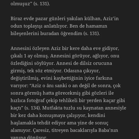
olmuşuz” (s. 131).
Biraz evde pazar günleri yakılan külhan, Aziz’in
odun toplayışı anlatılıyor. Ben de hamamın
bileşenlerini buradan öğrendim (s. 131).
Annesini özleyen Aziz bir kere daha eve gidiyor,
çıkalı 1 ay olmuş. Annesini görüyor, ağlıyor, onu
özlediğini söylüyor. Annesi de dilsiz orucuna
girmiş, tek söz etmiyor. Odasına çıkıyor,
değiştirilmiş, evini kaybettiğinin iyice farkına
varıyor: “Aziz o ânı sanki o an değil de sonra, çok
sonra görmüş hatta görecekmiş gibi gözleri ile
hızlıca fotoğraf çekip tehlikeli bir yerden kaçar gibi
kaçtı” (s. 134). Mutfakta tuzlu su kaynatan annesiyle
bir kez daha konuşmaya çalışıyor, kendini
haşlamakla tehdit ediyor ama yine de sonuç
alamıyor. Çaresiz, titreyen bacaklarıyla Baba’nın
yanına dönüyor.