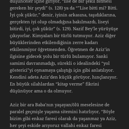
düşünceler içine giriyor, “lise de bir şekil bitmesi
gereken bir şeydi” (s. 128) ya da “”Lise bitti mi? Bitti.
İyi çok şükür,” denir, iyinin arkasına, taşıdıklarına,
gerçekten iyi olup olmadığına bakılmazdı, liseyi
bitirdi, iyi, çok şükür” (s. 129). Nazif Bey’le yürüyüşe
çıkıyorlar. Kimyaları bir türlü tutmuyor. Aziz diğer
büyüklerinden etkilendiğinin zerre kadarı
etkilenmiyor öğretmenden. Öğretmen de Aziz’in
ilgisine gidecek yolu bir türlü bulamıyor. Sanki
samimi davranmadığı, sürekli o idealindeki “yol
gösterici”yi oynamaya çalıştığı için gibi anlatılıyor.
Kendini adeta Aziz’den küçük görüyor, hınçlanıyor.
En büyük silahlardan “kitap verme” fikrini
düşünüyor ama o da olmuyor.
Aziz bir ara Baba’nın yaşayan/ölü meselesine de
paralel geçmişle yaşama sitemini hatırlıyor, “Böyle
bizim gibi enkaz faresi olarak da yaşanmaz ya Aziz,
her şeyi eskide arıyoruz vallahi enkaz faresi