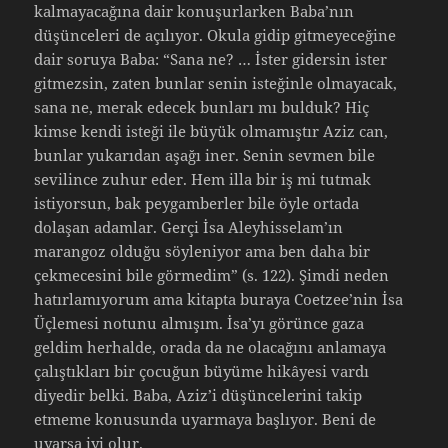
kalmayacağına dair konuşurlarken Baba’nın
düşünceleri de açılıyor. Okula gidip gitmeyeceğine
dair soruya Baba: “Sana ne? … İster gidersin ister
gitmezsin, zaten bunlar senin isteğinle olmayacak,
sana ne, merak edecek bunları mı bulduk? Hiç
kimse kendi isteği ile büyük olmamıştır Aziz can,
bunlar yukarıdan aşağı iner. Senin sevmen bile
sevilince zuhur eder. Hem illa bir iş mi tutmak
istiyorsun, bak peygamberler bile öyle ortada
dolaşan adamlar. Gerçi İsa Aleyhisselam’ın
marangoz olduğu söyleniyor ama ben daha bir
çekmecesini bile görmedim” (s. 122). Şimdi neden
hatırlamıyorum ama kitapta buraya Coetzee’nin İsa
Üçlemesi notunu almışım. İsa’yı görünce gaza
geldim herhalde, orada da ne olacağını anlamaya
çalıştıkları bir çocuğun büyüme hikâyesi vardı
diyedir belki. Baba, Aziz’i düşüncelerini takip
etmeme konusunda uyarmaya başlıyor. Beni de
uyarsa iyi olur.