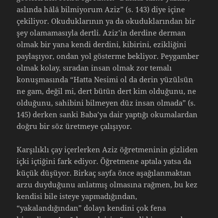
aslında hâlâ bilmiyorum Aziz” (s. 143) diye içine
çekiliyor. Okuduklarının ya da okuduklarından bir
şey olamamasıyla dertli. Aziz’in derdine derman
olmak bir yana kendi derdini, kibirini, ezikliğini
paylaşıyor, ondan yol gösterme bekliyor. Peygamber
olmak kolay, sıradan insan olmak zor temalı
konuşmasında “Hatta Nesimi ol da derin yüzülsün
ne gam, değil mi, dert bütün dert kim olduğunu, ne
olduğunu, sahibini bilmeyen düz insan olmada” (s.
145) derken sanki Baba’ya dair yaptığı okumalardan
doğru bir söz üretmeye çalışıyor.
Karşılıklı çay içerlerken Aziz öğretmeninin gizliden
içki içtiğini fark ediyor. Öğretmene aptala yatsa da
küçük düşüyor. Birkaç sayfa önce aşağılanmaktan
arzu duyduğunu anlatmış olmasına rağmen, bu kez
kendisi bile isteye yapmadığından,
“yakalandığından” dolayı kendini çok fena