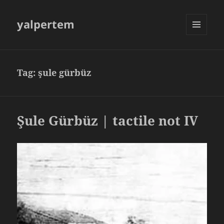
yalpertem
MENU
AND
WIDGETS
Tag:
şule gürbüz
Şule Gürbüz | tactile not IV