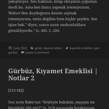
yakıştırıyor. Sen haklısın, kitap okuyanın çoğunun
derdi bu. Ama ben bunu yapmak istemiyorum,
Walser’den duyduğumu benim saymak
istemiyorum, emin değilim hem hiçbir şeyden. Sen
işine bak,” diyor, sonra uzun suskunluklara
gömülüyordu.” (s. 443, 2. cilt).
Posted
Categories
Tags
3 July 2022
genel
,
okuma notları
kıyamet emeklisi
,
şule
on
on Gürbüz, Kıyamet Emeklisi | Notlar 4
gürbüz
Leave a comment
Gürbüz, Kıyamet Emeklisi |
Notlar 2
[113-182]
Son notu Baba’nın “Söyleyin bakalım, yaşayan mı
büyüktür ölü mü?” (s. 113) sorusuyla bırakmışım.