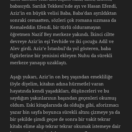
babasıydı. Sarılık Tekkesi’nde ayı ve Hasan Efendi,
Aziz’in en büyük velisi Baba, Baba’dan ayrıldıktan
sonraki cemaatten, sözleri çok romana sızmasa da
Kemaleddin Efendi, bir türlü olduramayan
öğretmen Nazif Bey merkeze yakındı. İkinci ciltte
devreye Aziz’in eşi Tevhide ve iki çocuğu Adil ve
Alev girdi. Aziz’e İstanbul’da yol gösteren, baba
figürlerine bir yenisini ekleyen Nuhu da sürekli
merkeze yanaşıp uzaklaştı.
Aşağı yukarı, Aziz’in on beş yaşından emekliliğe
(öyle diyelim, kitabın adına hürmetle) varan
hayatında kendi yaşadıkları, düşünceleri ve bu
saydığım yakınlarının başından geçenleri okumuş
oldum. Eski kitaplarında da olduğu gibi, aforizmacı
yazar bin sayfa boyunca sürekli altını çizmeye ya da
bir şekilde şimdi geçse de sonra bir vakit tekrar
kitabı elime alıp tekrar tekrar okumak istemeye dair