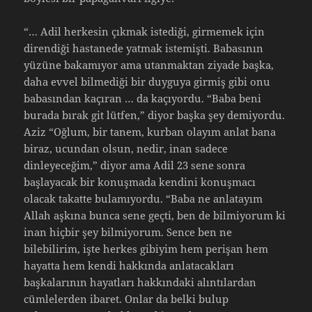
“… Adil herkesin çıkmak istediği, girmemek için
direndiği hastanede yatmak istemişti. Babasının
yüzüne bakamıyor ama utanmaktan ziyade başka,
daha evvel bilmediği bir duyguya girmiş gibi onu
babasından kaçıran … da kaçıyordu. “Baba beni
burada bırak git lütfen,” diyor başka şey demiyordu.
Aziz “Oğlum, bir tanem, kurban olayım anlat bana
biraz, ucundan olsun, nedir, inan sadece
dinleyeceğim,” diyor ama Adil 23 sene sonra
başlayacak bir konuşmada kendini konuşmacı
olacak takatte bulamıyordu. “Baba ne anlatayım
Allah aşkına bunca sene geçti, ben de bilmiyorum ki
inan hiçbir şey bilmiyorum. Sence ben ne
bilebilirim, işte herkes gibiyim hem perişan hem
hayatta hem kendi hakkında anlatacakları
başkalarının hayatları hakkındaki alıntılardan
cümlelerden ibaret. Onlar da belki bulup