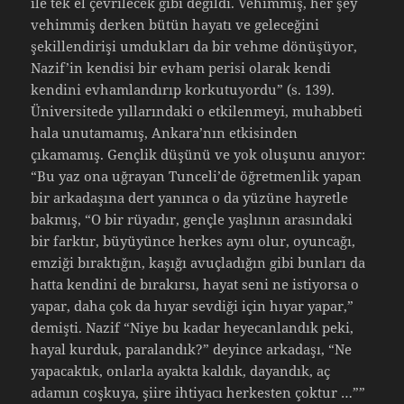
ile tek el çevrilecek gibi değildi. Vehimmiş, her şey
vehimmiş derken bütün hayatı ve geleceğini
şekillendirişi umdukları da bir vehme dönüşüyor,
Nazif’in kendisi bir evham perisi olarak kendi
kendini evhamlandırıp korkutuyordu” (s. 139).
Üniversitede yıllarındaki o etkilenmeyi, muhabbeti
hala unutamamış, Ankara’nın etkisinden
çıkamamış. Gençlik düşünü ve yok oluşunu anıyor:
“Bu yaz ona uğrayan Tunceli’de öğretmenlik yapan
bir arkadaşına dert yanınca o da yüzüne hayretle
bakmış, “O bir rüyadır, gençle yaşlının arasındaki
bir farktır, büyüyünce herkes aynı olur, oyuncağı,
emziği bıraktığın, kaşığı avuçladığın gibi bunları da
hatta kendini de bırakırsı, hayat seni ne istiyorsa o
yapar, daha çok da hıyar sevdiği için hıyar yapar,”
demişti. Nazif “Niye bu kadar heyecanlandık peki,
hayal kurduk, paralandık?” deyince arkadaşı, “Ne
yapacaktık, onlarla ayakta kaldık, dayandık, aç
adamın coşkuya, şiire ihtiyacı herkesten çoktur …””