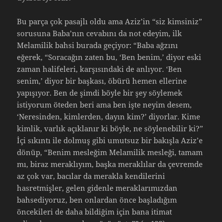
Bu parça çok pasajlı oldu ama Aziz’in “siz kimsiniz”
sorusuna Baba’nın cevabını da not edeyim, ilk
Melamilik bahsi burada geçiyor: “Baba ağzını
eğerek, “Soracağın zaten bu, ‘Ben benim,’ diyor eski
zaman halifeleri, karşısındaki de anlıyor. ‘Ben
senim,’ diyor bir başkası, öbürü hemen ellerine
yapışıyor. Ben de şimdi böyle bir şey söylemek
istiyorum öteden beri ama ben işte neyim desem,
‘Neresinden, kimlerden, dayın kim?’ diyorlar. Kime
kimlik, varlık açıklanır ki böyle, ne söylenebilir ki?”
İçi sıkıntı ile dolmuş gibi umutsuz bir bakışla Aziz’e
dönüp, “Benim mesleğim Melamilik mesleği, tamam
mı, biraz meraklıyım, başka meraklılar da çevremde
az çok var, bacılar da merakla kendilerini
hasretmişler, gelen gidenle meraklarımızdan
bahsediyoruz, ben onlardan önce başladığım
öncekileri de daha bildiğim için bana itimat