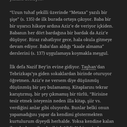
“Uzun tuhaf şekilli üzerinde “Metaxa” yazılı bir
şişe” (s. 135) de ilk burada ortaya çıkıyor. Baba bir
bir uyarıcı hikaye ardına Aziz’e de veriyor içkiden.
Babanın her dört bardağına bir bardak da Aziz’e
düşüyor. Biraz rahatlıyor gece, hala okula gitmeye
devam ediyor. Baba’dan aldığı “kaale almama”
derslerini (s. 137) uygulamaya koymakla meşgul.
İlk defa Nazif Bey’in evine gidiyor.
Taşhan
‘dan
Tebrizkapı’ya giden sokaklardan birinde oturuyor
öğretmen. Aziz’e ne versem diye düşünmüş
düşünmüş bir şey bulamamış. Kitaplarını tekrar
karıştırmış, bir şey çıkmamış bir türlü, “Birisine
tesir etmek isteyenin neden illa kitap, şiir vs.
verdiğini anlar gibi oluyordu. Bunlar belki onun
yapamadığını yapar da kendimi göstermekten
kurtulurum diyeydi herhalde. Yoksa kendine kalan