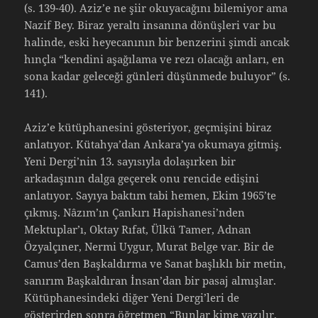
(s. 139-40). Aziz’e ne şiir okuyacağını bilemiyor ama
Nazif Bey. Biraz yeraltı insanına dönüşleri var bu
halinde, eski heyecanının bir benzerini şimdi ancak
hınçla “kendini aşağılama ve rezı olacağı anları, en
sona kadar geleceği günleri düşünmede buluyor” (s.
141).
Aziz’e kütüphanesini gösteriyor, geçmişini biraz
anlatıyor. Kütahya’dan Ankara’ya okumaya gitmiş.
Yeni Dergi’nin 13. sayısıyla dolaşırken bir
arkadaşının dalga geçerek onu rencide edişini
anlatıyor. Sayıya baktım tabi hemen, Ekim 1965’te
çıkmış. Nâzım’ın Çankırı Hapishanesi’nden
Mektuplar’ı, Oktay Rıfat, Ülkü Tamer, Adnan
Özyalçıner, Nermi Uygur, Murat Belge var. Bir de
Camus’den Başkaldırma ve Sanat başlıklı bir metin,
sanırım Başkaldıran İnsan’dan bir pasaj almışlar.
Kütüphanesindeki diğer Yeni Dergi’leri de
gösterirden sonra öğretmen “Bunlar kime yazılır,