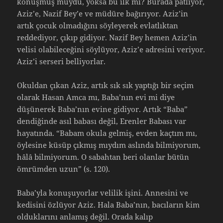
konuşmuş muydu, yoksa bu ilk mi? Burada patlıyor,
Aziz’e, Nazif Bey’e ve müdüre bağırıyor. Aziz’in
artık çocuk olmadığını söyleyerek evlatlıktan
reddediyor, çıkıp gidiyor. Nazif Bey hemen Aziz’in
velisi olabileceğini söylüyor, Aziz’e adresini veriyor.
Aziz’i serseri belliyorlar.
Okuldan çıkan Aziz, artık sık sık yaptığı bir seçim
olarak Hasan Amca mı, Baba’nın evi mi diye
düşünerek Baba’nın evine gidiyor. Artık “Baba”
dendiğinde asıl babası değil, Erenler Babası var
hayatında. “Babam okula gelmiş, evden kaçtım mı,
öylesine küsüp çıkmış mıydım aslında bilmiyorum,
hâlâ bilmiyorum. O sabahtan beri olanlar bütün
ömrümden uzun” (s. 120).
Baba’yla konuşuyorlar velilik işini. Annesini ve
kedisini özlüyor Aziz. Hala Baba’nın, bacıların kim
olduklarını anlamış değil. Orada kalıp