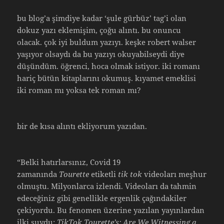
bu blog’a şimdiye kadar ‘şule gürbüz’ tag’i olan
dokuz yazı eklemişim, çoğu alıntı. bu onuncu
olacak. çok iyi buldum yazıyı. keşke robert walser
yaşıyor olsaydı da bu yazıyı okuyabilseydi diye
düşündüm. öğrenci, hoca olmak istiyor. iki romanı
hariç bütün kitaplarını okumuş. kıyamet emeklisi
iki roman mı yoksa tek roman mı?
bir de kısa alıntı ekliyorum yazıdan.
“Belki hatırlarsınız, Covid 19
zamanında
Tourette
etiketli
tik tok
videoları meşhur
olmuştu. Milyonlarca izlendi. Videoları da tahmin
edeceğiniz gibi genellikle ergenlik çağındakiler
çekiyordu. Bu fenomen üzerine yazılan yayınlardan
ilki şuydu:
TikTok Tourette’s: Are We Witnessing a