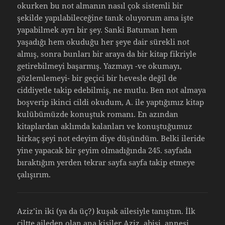
okurken bu not almanın nasıl çok sistemli bir
şekilde yapılabileceğine tanık oluyorum ama işte
yapabilmek ayrı bir şey. Sanki Batuman hem
yaşadığı hem okuduğu her şeye dair sürekli not
almış, sonra bunları bir araya da bir kitap fikriyle
getirebilmeyi başarmış. Yazmayı -ve okumayı,
gözlemlemeyi- bir geçici bir hevesle değil de
ciddiyetle takip edebilmiş, ne mutlu. Ben not almaya
boşverip ikinci cildi okudum, A. ile yaptığımız kitap
kulübümüzde konuştuk romanı. En azından
kitaplardan aklımda kalanları ve konuştuğumuz
birkaç şeyi not edeyim diye düşündüm. Belki ileride
yine yapacak bir şeyim olmadığında 245. sayfada
bıraktığım yerden tekrar sayfa sayfa takip etmeye
çalışırım.
Aziz’in iki (ya da üç?) kuşak ailesiyle tanıştım. İlk
ciltte aileden olan ana kişiler Aziz, abisi, annesi,