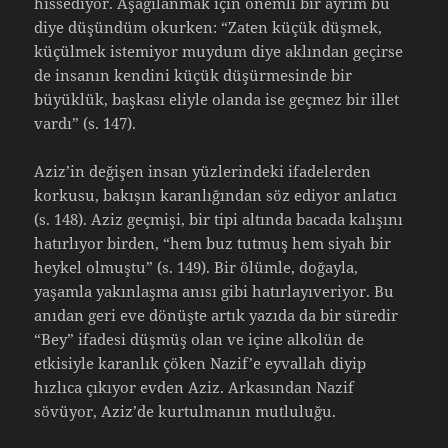
hissediyor. Aşağılanmak için önemli bir ayrım bu
diye düşündüm okurken: “Zaten küçük düşmek,
küçülmek istemiyor muydum diye aklından geçirse
de insanın kendini küçük düşürmesinde bir
büyüklük, başkası eliyle olanda ise geçmez bir illet
vardı” (s. 147).
Aziz’in değişen insan yüzlerindeki ifadelerden
korkusu, bakışın karanlığından söz ediyor anlatıcı
(s. 148). Aziz geçmişi, bir tipi altında bacada kalışını
hatırlıyor birden, “hem buz tutmuş hem siyah bir
heykel olmuştu” (s. 149). Bir ölümle, doğayla,
yaşamla yakınlaşma anısı gibi hatırlayıveriyor. Bu
anıdan geri eve dönüşte artık yazıda da bir süredir
“Bey” ifadesi düşmüş olan ve içine alkolün de
etkisiyle karanlık çöken Nazif’e eyvallah diyip
hızlıca çıkıyor evden Aziz. Arkasından Nazif
sövüyor, Aziz’de kurtulmanın mutluluğu.