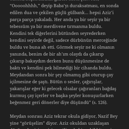
“Ooooohhhh,” deyip Baba’yı duraksatması, en sonda
edilen dua ve çekilen güçlü gülbank… hepsi Aziz’i
parça parça yakaladı. Her anda ya bir seyir ya bir
tebessüm ya bir merdivene tırmanma buldu.
Kendini tek diğerlerini bütünden seyrederken
kendini seyirde değil, sadece dürbünün merceğinde
buldu ve buna ah etti. Görmek seyir ne ki olmanın
yanında, benim de bir ah’ım olaydı da çıkarıp
çıkarıp bakaydım derken bunu düşünmesine de
baktı ve kendini pek bilmediği bir cihanda buldu.
Meydandan sonra bir şey olmamış gibi oturup çay
içilmesine de şaştı. Bütün o sesler, çağırışlar,
yakarışlar eğer ki gelecek olsalar çağıranları bağdaş
kurmuş çay içerler ve başka şeyler konuşurlarken
beğenmez geri dönerler diye düşündü” (s. 126).
Meydan sonrası Aziz tekrar okula gidiyor, Nazif Bey
yine “görüşelim” diyor. Aziz okuldan uzaklaşan