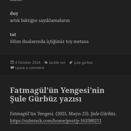
duy
artık bıktığın sayıklamaların
tat
ölüm dualarında içtiğimiz toy metaxa
Posted
Categories
Tags
4 October 2024
tactile not
şule gürbüz
on
on Şule Gürbüz | tactile not IV
Leave a comment
Fatmagül’ün Yengesi’nin
Şule Gürbüz yazısı
Fatmagül’ün Yengesi. (2025, Mayıs 25).
Şule Gürbüz
.
https://substack.com/home/post/p-163388211