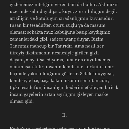
gizlenemez niteliğini veren tam da budur. Aklımızın
üzerinde salındığı dipsiz kuyu, zorunluluğun değil,
arıziliğin ve kötülüğün sıradanlığının kuyusudur.
İnsan bir tesadüften ötürü suçlu ya da masum
olamaz; sokakta muz kabuğuna basıp kaydığınız
zamanlardaki gibi, sadece utanç duyar. Bizim
Tanrımız mahcup bir Tanrıdır. Ama nasıl her
titreyiş tiksinmenin nesnesiyle girilen gizli
dayanışmayı ifşa ediyorsa, utanç da duyulmamış-
olanın işaretidir, insanın kendisine korkutucu bir
biçimde yakın olduğunu gösterir. Sefalet duygusu,
kendisiyle baş başa kalan insanın son utancıdır;
tıpkı tesadüfün, insanlığın kaderini etkileyen biricik
insani gayelerin artan ağırlığını gizleyen maske
olması gibi.
II.
Kafka’nın eserlerinde, yalnızca suçlu bir insanın