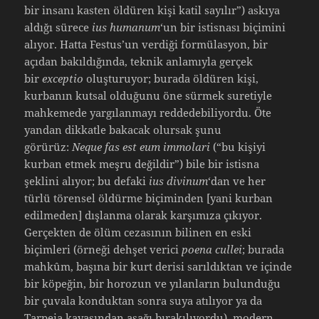
bir insanı kasten öldüren kişi katil sayılır”) askıya
aldığı sürece
ius humanum
‘un bir istisnası biçimini
alıyor. Hatta Festus’un verdiği formülasyon, bir
açıdan bakıldığında, teknik anlamıyla gerçek
bir
exceptio
oluşturuyor; burada öldüren kişi,
kurbanın kutsal olduğunu öne sürmek suretiyle
mahkemede yargılanmayı reddedebiliyordu. Öte
yandan dikkatle bakacak olursak şunu
görürüz:
Neque fas est eum immolari
(“bu kişiyi
kurban etmek meşru değildir”) bile bir istisna
şeklini alıyor; bu defaki
ius divinum
‘dan ve her
türlü törensel öldürme biçiminden [yani kurban
edilmeden] dışlanma olarak karşımıza çıkıyor.
Gerçekten de ölüm cezasının bilinen en eski
biçimleri (örneği dehşet verici
poena cullei
; burada
mahkûm, başına bir kurt derisi sarıldıktan ve içinde
bir köpeğin, bir horozun ve yılanların bulunduğu
bir çuvala konduktan sonra suya atılıyor ya da
Tarpeia kayasından aşağı bırakılıyordu), modern