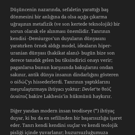
Düşüncenin nazarında, sefaletin yarattığı baş
dönmesini bir anlığına da olsa açığa çıkarma
uğraşının metafizik (ve son kertede teknolojik) bir
sorun olarak ele alınması önemlidir. Tanrının
kendisi -Demiurgos’un duyuların dünyasını
yaratırken örnek aldığı model, ideaların hiper-
uranian dünyası (hakikat alanı)- bugün bize son
derece tanıdık gelen bu tiksindirici onayı verir;
paganlarsa bunun karşısında bakışlarını ondan
sakınır, antik dünya insanın dindarlığını gösteren
o αίδώζ’yı hissederlerdi. Tanrının yaptıklarını
meşrulaştırmaya ihtiyacı yoktur:
Devlet
‘te θεόζ
άυαίποζ bakire Lakhesis’in hükmünü haykırır.
Diğer yandan modern insan teodiseye (*) ihtiyaç
duyar, ki bu da en sefilinden bir başarısızlığa işaret
eder. Tanrı kendi kendini suçlar ve kendi teolojik
pisliği içinde yuvarlanır; huzursuzluğumuza