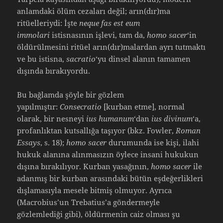
anlamdaki ölüm cezaları değil; arın(dır)ma
ritüelleriydi: İşte
neque fas est eum
immolari
istisnasının işlevi, tam da,
homo sacer
‘in
öldürülmesini ritüel arın(dır)malardan ayrı tutmaktı
ve bu istisna,
sacratio
‘yu dinsel alanın tamamen
dışında bırakıyordu.
Bu bağlamda şöyle bir gözlem
yapılmıştır:
Consecratio
[kurban etme], normal
olarak, bir nesneyi
ius humanum
‘dan
ius divinum
‘a,
profanlıktan kutsallığa taşıyor (bkz. Fowler,
Roman
Essays
, s. 18);
homo sacer
durumunda ise kişi, ilahi
hukuk alanına alınmasızın öylece insani hukukun
dışına bırakılıyor. Kurban yasağının,
homo sacer
ile
adanmış bir kurban arasındaki bütün eşdeğerlikleri
dışlamasıyla mesele bitmiş olmuyor. Ayrıca
(Macrobius’un Trebatius’a göndermeyle
gözlemlediği gibi), öldürmenin caiz olması şu