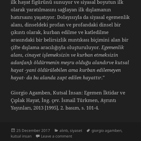
ilk hayat figürünü sunuyor ve siyasal boyutun ilk
olarak yaratılmasını sağlayan ilk dışlamanın
hatırsaını yaşatıyor. Dolayısıyla da siyasal egemenlik
alanı, dinseldeki profan ve profandaki dinsel bir
çıkıntı olarak, kurban edilme ve katledilme
arasındaki bir belirsizlik mıntıkası biçimini alan bir
çifte dışlama aracılığıyla oluşturuluyor.
Egemenlik
alanı, cinayet işlemeksizin ve kurban etmeksizin
adan[an]ı öldürmenin meşru olduğu alandırve kutsal
hayat -yani öldürülebilen ama kurban edilemeyen
hayat- da bu alanda zapt edilen hayattır
.”
Giorgio Agamben, Kutsal İnsan: Egemen İktidar ve
Çıplak Hayat, İng. çev. İsmail Türkmen, Ayrıntı
Yayınları, 2013 [1995], 2. basım, s. 101-4.
Posted
Categories
Tags
25 December 2017
alıntı
,
siyaset
giorgio agamben
,
on
on Agamben, Kutsal Hayat Üzerine
kutsal insan
Leave a comment