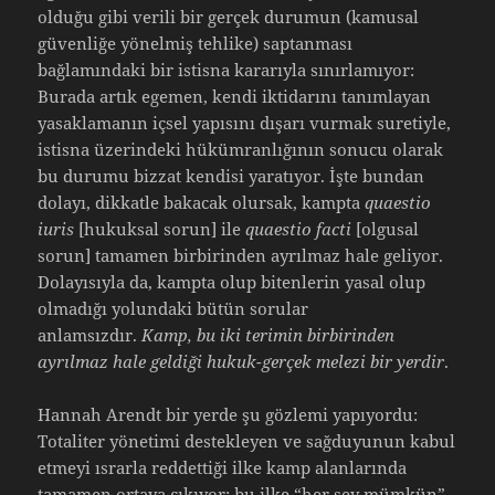
olduğu gibi verili bir gerçek durumun (kamusal
güvenliğe yönelmiş tehlike) saptanması
bağlamındaki bir istisna kararıyla sınırlamıyor:
Burada artık egemen, kendi iktidarını tanımlayan
yasaklamanın içsel yapısını dışarı vurmak suretiyle,
istisna üzerindeki hükümranlığının sonucu olarak
bu durumu bizzat kendisi yaratıyor. İşte bundan
dolayı, dikkatle bakacak olursak, kampta
quaestio
iuris
[hukuksal sorun] ile
quaestio facti
[olgusal
sorun] tamamen birbirinden ayrılmaz hale geliyor.
Dolayısıyla da, kampta olup bitenlerin yasal olup
olmadığı yolundaki bütün sorular
anlamsızdır.
Kamp, bu iki terimin birbirinden
ayrılmaz hale geldiği hukuk-gerçek melezi bir yerdir
.
Hannah Arendt bir yerde şu gözlemi yapıyordu:
Totaliter yönetimi destekleyen ve sağduyunun kabul
etmeyi ısrarla reddettiği ilke kamp alanlarında
tamamen ortaya çıkıyor; bu ilke “her şey mümkün”