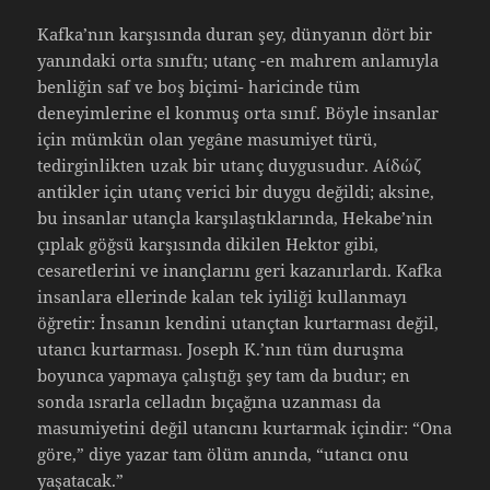
Kafka’nın karşısında duran şey, dünyanın dört bir
yanındaki orta sınıftı; utanç -en mahrem anlamıyla
benliğin saf ve boş biçimi- haricinde tüm
deneyimlerine el konmuş orta sınıf. Böyle insanlar
için mümkün olan yegâne masumiyet türü,
tedirginlikten uzak bir utanç duygusudur. Αίδώζ
antikler için utanç verici bir duygu değildi; aksine,
bu insanlar utançla karşılaştıklarında, Hekabe’nin
çıplak göğsü karşısında dikilen Hektor gibi,
cesaretlerini ve inançlarını geri kazanırlardı. Kafka
insanlara ellerinde kalan tek iyiliği kullanmayı
öğretir: İnsanın kendini utançtan kurtarması değil,
utancı kurtarması. Joseph K.’nın tüm duruşma
boyunca yapmaya çalıştığı şey tam da budur; en
sonda ısrarla celladın bıçağına uzanması da
masumiyetini değil utancını kurtarmak içindir: “Ona
göre,” diye yazar tam ölüm anında, “utancı onu
yaşatacak.”