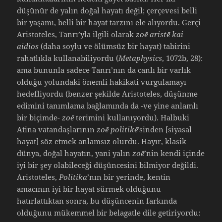
düşünür de yalın doğal hayatı değil; çerçevesi belli
bir yaşamı, belli bir hayat tarzını ele alıyordu. Gerçi
Aristoteles, Tanrı’yla ilgili olarak
zoē aristē kai
aidios
(daha soylu ve ölümsüz bir hayat) tabirini
rahatlıkla kullanabiliyordu (
Metaphysics
, 1072b, 28):
ama bununla sadece Tanrı’nın da canlı bir varlık
olduğu yolundaki önemli hakikati vurgulamayı
hedefliyordu (benzer şekilde Aristoteles, düşünme
edimini tanımlama bağlamında da -ve yine anlamlı
bir biçimde-
zoē
terimini kullanıyordu). Halbuki
Atina vatandaşlarının
zoē politikē
’sinden [siyasal
hayat] söz etmek anlamsız olurdu. Hayır, klasik
dünya, doğal hayatın, yani yalın
zoē
’nin kendi içinde
iyi bir şey olabileceği düşüncesini bilmiyor değildi.
Aristoteles,
Politika
’nın bir yerinde, kentin
amacının iyi bir hayat sürmek olduğunu
hatırlattıktan sonra, bu düşüncenin farkında
olduğunu mükemmel bir belagatle dile getiriyordu: