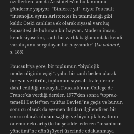
özetlerken tam da Aristoteles’in bu tanımına
gönderme yapıyor. “Binlerce yıl”, diyor Foucault
“insanoğlu aynın Aristoteles’in tanımladığı gibi
kaldı: Öteki canlılara ek olarak siyasal varoluş
kapasitesi de bulunan bir hayvan. Modern insan,
kendi siyasetini, canlı bir varlık bağlamındaki kendi
varoluşunu sorgulayan bir hayvandır” (
La volonté
,
s. 188).
Foucault’ya göre, bir toplumun “biyolojik
modernliğinin eşiği”, yalın bir canlı beden olarak
bireyin ve türün, toplumun siyasal stratejilerine
dahil edildiği noktaydı, Foucault’nun College de
France’da verdiği dersler, 1977’den sonra “toprak-
temelli Devlet”ten “nüfus Devleti”ne geçiş ve bunun
sonucu olarak da egemen iktidarı ilgilendiren bir
sorun olarak ulusun sağlığı ve biyolojik hayatının
önemindeki artış (ki bu şekilde tedricen “insanların
yönetimi”ne dönüşüyor) üzerinde odaklanmaya