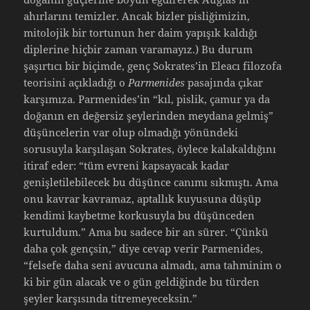
ahırlarını temizler. Ancak bizler pisliğimizin,
mitolojik bir tortunun her daim yapışık kaldığı
diplerine hiçbir zaman varamayız.) Bu durum
şaşırtıcı bir biçimde, genç Sokrates’in Eleacı filozofa
teorisini açıkladığı o
Parmenides
pasajında çıkar
karşımıza. Parmenides’in “kıl, pislik, çamur ya da
doğanın en değersiz şeylerinden meydana gelmiş”
düşüncelerin var olup olmadığı yönündeki
sorusuyla karşılaşan Sokrates, öylece kalakaldığını
itiraf eder: “tüm evreni kapsayacak kadar
genişletilebilecek bu düşünce canımı sıkmıştı. Ama
onu kavrar kavramaz, aptallık kuyusuna düşüp
kendimi kaybetme korkusuyla bu düşünceden
kurtuldum.” Ama bu sadece bir an sürer. “Çünkü
daha çok gençsin,” diye cevap verir Parmenides,
“felsefe daha seni avucuna almadı, ama tahminim o
ki bir gün alacak ve o gün geldiğinde bu türden
şeyler karşısında titremeyeceksin.”