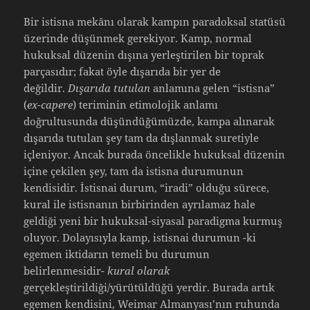
Bir istisna mekânı olarak kampın paradoksal statüsü
üzerinde düşünmek gerekiyor. Kamp, normal
hukuksal düzenin dışına yerleştirilen bir toprak
parçasıdır; fakat öyle dışarıda bir yer de
değildir.
Dışarıda tutulan
anlamına gelen “istisna”
(
ex-capere
) teriminin etimolojik anlamı
doğrultusunda düşündüğümüzde, kampa alınarak
dışarıda tutulan şey tam da dışlanmak suretiyle
içleniyor. Ancak burada öncelikle hukuksal düzenin
içine çekilen şey, tam da istisna durumunun
kendisidir. İstisnai durum, “iradi” olduğu sürece,
kural ile istisnanın birbirinden ayrılamaz hale
geldiği yeni bir hukuksal-siyasal paradigma kurmuş
oluyor. Dolayısıyla kamp, istisnai durumun -ki
egemen iktidarın temeli bu durumun
belirlenmesidir-
kural olarak
gerçekleştirildiği/yürütüldüğü yerdir. Burada artık
egemen kendisini, Weimar Almanyası’nın ruhunda