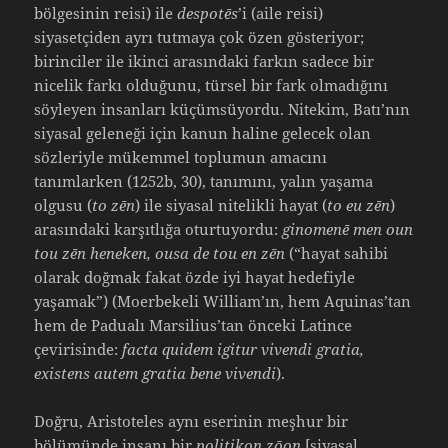
bölgesinin reisi) ile
despotēs
’i (aile reisi)
siyasetçiden ayrı tutmaya çok özen gösteriyor;
birinciler ile ikinci arasındaki farkın sadece bir
nicelik farkı olduğunu, türsel bir fark olmadığını
söyleyen insanları küçümsüyordu. Nitekim, Batı’nın
siyasal geleneği için kanun haline gelecek olan
sözleriyle mükemmel toplumun amacını
tanımlarken (1252b, 30), tanımını, yalın yaşama
olgusu (
to zēn
) ile siyasal nitelikli hayat (
to eu zēn
)
arasındaki karşıtlığa oturtuyordu:
ginomenē men oun
tou zēn heneken, ousa de tou en zēn
(“hayat sahibi
olarak doğmak fakat özde iyi hayat hedefiyle
yaşamak”) (Moerbekeli William’ın, hem Aquinas’tan
hem de Padualı Marsilius’tan önceki Latince
çevirisinde:
facta quidem igitur vivendi gratia,
existens autem gratia bene vivendi
).
Doğru, Aristoteles aynı eserinin meşhur bir
bölümünde insanı bir
politikon zōon
[siyasal