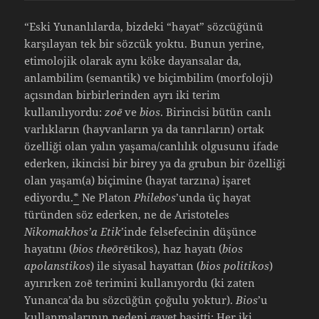
“Eski Yunanlılarda, bizdeki “hayat” sözcüğünü
karşılayan tek bir sözcük yoktu. Bunun yerine,
etimolojik olarak aynı köke dayansalar da,
anlambilim (semantik) ve biçimbilim (morfoloji)
açısından birbirlerinden ayrı iki terim
kullanılıyordu:
zoē
ve
bios
. Birincisi bütün canlı
varlıkların (hayvanların ya da tanrıların) ortak
özelliği olan yalın yaşama/canlılık olgusunu ifade
ederken, ikincisi bir birey ya da grubun bir özelliği
olan yaşam(a) biçimine (hayat tarzına) işaret
ediyordu.
*
Ne Platon
Philebos
’unda üç hayat
türünden söz ederken, ne de Aristoteles
Nikomakhos’a Etik
’inde felsefecinin düşünce
hayatını (
bios theō
rētikos), haz hayatı (
bios
apolanstikos
) ile siyasal hayattan (
bios politikos
)
ayırırken zoē terimini kullanıyordu (ki zaten
Yunanca’da bu sözcüğün çoğulu yoktur).
Bios
’u
kullanmalarının nedeni gayet basitti: Her iki