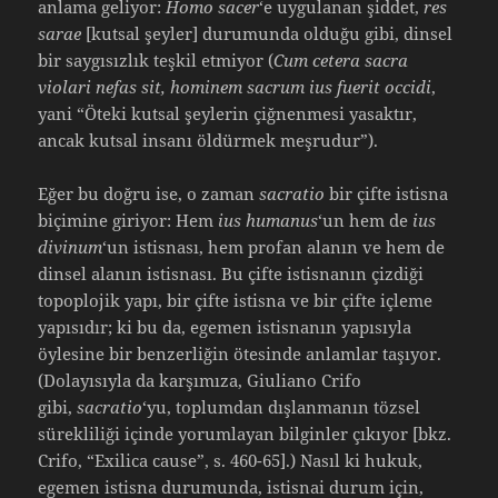
anlama geliyor:
Homo sacer
‘e uygulanan şiddet,
res
sarae
[kutsal şeyler] durumunda olduğu gibi, dinsel
bir saygısızlık teşkil etmiyor (
Cum cetera sacra
violari nefas sit, hominem sacrum ius fuerit occidi
,
yani “Öteki kutsal şeylerin çiğnenmesi yasaktır,
ancak kutsal insanı öldürmek meşrudur”).
Eğer bu doğru ise, o zaman
sacratio
bir çifte istisna
biçimine giriyor: Hem
ius humanus
‘un hem de
ius
divinum
‘un istisnası, hem profan alanın ve hem de
dinsel alanın istisnası. Bu çifte istisnanın çizdiği
topoplojik yapı, bir çifte istisna ve bir çifte içleme
yapısıdır; ki bu da, egemen istisnanın yapısıyla
öylesine bir benzerliğin ötesinde anlamlar taşıyor.
(Dolayısıyla da karşımıza, Giuliano Crifo
gibi,
sacratio
‘yu, toplumdan dışlanmanın tözsel
sürekliliği içinde yorumlayan bilginler çıkıyor [bkz.
Crifo, “Exilica cause”, s. 460-65].) Nasıl ki hukuk,
egemen istisna durumunda, istisnai durum için,