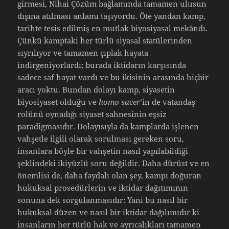
girmesi, Nihai Çözüm bağlamında tamamen ulusun
dışına atılması anlamı taşıyordu. Öte yandan kamp,
tarihte tesis edilmiş en mutlak biyosiyasal mekândı.
Çünkü kamptaki her türlü siyasal statülerinden
sıyrılıyor ve tamamen çıplak hayata
indirgeniyorlardı; burada iktidarın karşısında
sadece saf hayat vardı ve bu ikisinin arasında hiçbir
aracı yoktu. Bundan dolayı kamp, siyasetin
biyosiyaset olduğu ve
homo sacer
‘in de vatandaş
rolünü oynadığı siyaset sahnesinin eşsiz
paradigmasıdır. Dolayısıyla da kamplarda işlenen
vahşetle ilgili olarak sorulması gereken soru,
insanlara böyle bir vahşetin nasıl yapılabildiği
şeklindeki ikiyüzlü soru değildir. Daha dürüst ve en
önemlisi de, daha faydalı olan şey, kampı doğuran
hukuksal prosedürlerin ve iktidar dağıtımının
sonuna dek sorgulanmasıdır: Yani bu nasıl bir
hukuksal düzen ve nasıl bir iktidar dağılımıdır ki
insanların her türlü hak ve ayrıcalıkları tamamen