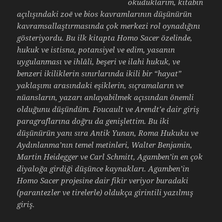
okuduklarım, kitabın
açılışındaki zoē ve bios kavramlarının düşünürün
kavramsallaştırmasında çok merkezi rol oynadığını
gösteriyordu. Bu ilk kitapta Homo Sacer özelinde,
hukuk ve istisna, potansiyel ve edim, yasanın
uygulanması ve ihlâli, beşeri ve ilahi hukuk, ve
benzeri ikiliklerin sınırlarında ikili bir “hayat”
yaklaşımı arasındaki eşiklerin, sıçramaların ve
nüansların, yazarı anlayabilmek açısından önemli
olduğunu düşündüm.
Foucault ve Arendt’e dair giriş
paragraflarına doğru da genişlettim. Bu iki
düşünürün yanı sıra Antik Yunan, Roma Hukuku ve
Aydınlanma’nın temel metinleri, Walter Benjamin,
Martin Heidegger ve Carl Schmitt, Agamben’in en çok
diyaloğa girdiği düşünce kaynakları. Agamben’in
Homo Sacer projesine dair fikir veriyor buradaki
(parantezler ve tirelerle) oldukça girintili yazılmış
giriş.