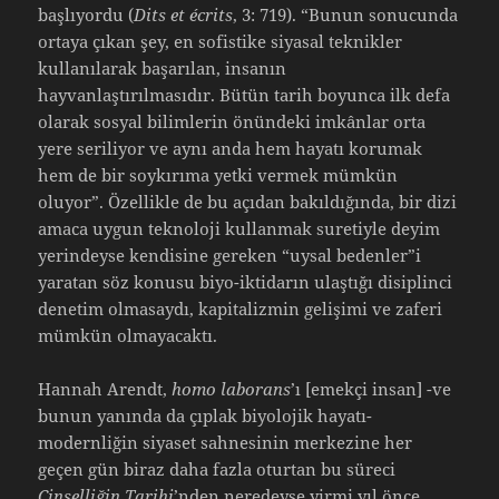
başlıyordu (
Dits et écrits
, 3: 719). “Bunun sonucunda
ortaya çıkan şey, en sofistike siyasal teknikler
kullanılarak başarılan, insanın
hayvanlaştırılmasıdır. Bütün tarih boyunca ilk defa
olarak sosyal bilimlerin önündeki imkânlar orta
yere seriliyor ve aynı anda hem hayatı korumak
hem de bir soykırıma yetki vermek mümkün
oluyor”. Özellikle de bu açıdan bakıldığında, bir dizi
amaca uygun teknoloji kullanmak suretiyle deyim
yerindeyse kendisine gereken “uysal bedenler”i
yaratan söz konusu biyo-iktidarın ulaştığı disiplinci
denetim olmasaydı, kapitalizmin gelişimi ve zaferi
mümkün olmayacaktı.
Hannah Arendt,
homo laborans
’ı [emekçi insan] -ve
bunun yanında da çıplak biyolojik hayatı-
modernliğin siyaset sahnesinin merkezine her
geçen gün biraz daha fazla oturtan bu süreci
Cinselliğin Tarihi
’nden neredeyse yirmi yıl önce