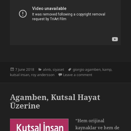
Posted
Categories
Tags
7 June 2018
alıntı
,
siyaset
giorgio agamben
,
kamp
,
on
on Agamben, İstisna Me
kutsal insan
,
roy andersson
Leave a comment
Agamben, Kutsal Hayat
Üzerine
“Hem orijinal
kaynaklar ve hem de