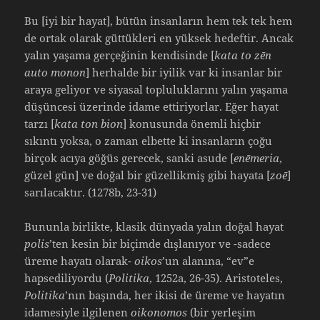
Bu [iyi bir hayat], bütün insanların hem tek tek hem
de ortak olarak güttükleri en yüksek hedeftir. Ancak
yalın yaşama gerçeğinin kendisinde [
kata to zēn
auto monon
] herhalde bir iyilik var ki insanlar bir
araya geliyor ve siyasal topluluklarını yalın yaşama
düşüncesi üzerinde idame ettiriyorlar. Eğer hayat
tarzı [
kata ton bion
] konusunda önemli hiçbir
sıkıntı yoksa, o zaman elbette ki insanların çoğu
birçok acıya göğüs gerecek, sanki asude [
enēmeria
,
güzel gün] ve doğal bir güzellikmiş gibi hayata [
zoē
]
sarılacaktır. (1278b, 23-31)
Bununla birlikte, klasik dünyada yalın doğal hayat
polis
’ten kesin bir biçimde dışlanıyor ve -sadece
üreme hayatı olarak-
oikos
’un alanına, “ev”e
hapsediliyordu (
Politika
, 1252a, 26-35). Aristoteles,
Politika
’nın başında, her ikisi de üreme ve hayatın
idamesiyle ilgilenen
oikonomos
(bir yerleşim