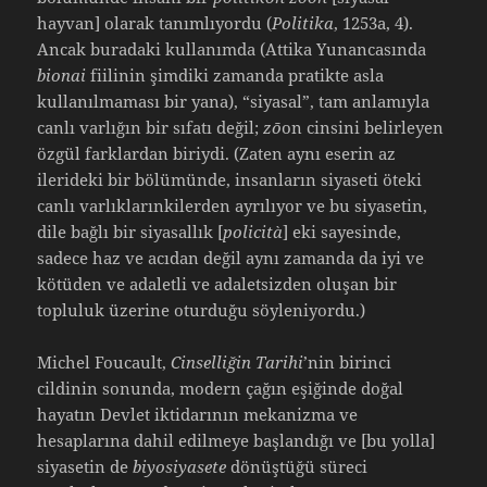
hayvan] olarak tanımlıyordu (
Politika
, 1253a, 4).
Ancak buradaki kullanımda (Attika Yunancasında
bionai
fiilinin şimdiki zamanda pratikte asla
kullanılmaması bir yana), “siyasal”, tam anlamıyla
canlı varlığın bir sıfatı değil;
zō
on cinsini belirleyen
özgül farklardan biriydi. (Zaten aynı eserin az
ilerideki bir bölümünde, insanların siyaseti öteki
canlı varlıklarınkilerden ayrılıyor ve bu siyasetin,
dile bağlı bir siyasallık [
policità
] eki sayesinde,
sadece haz ve acıdan değil aynı zamanda da iyi ve
kötüden ve adaletli ve adaletsizden oluşan bir
topluluk üzerine oturduğu söyleniyordu.)
Michel Foucault,
Cinselliğin Tarihi
’nin birinci
cildinin sonunda, modern çağın eşiğinde doğal
hayatın Devlet iktidarının mekanizma ve
hesaplarına dahil edilmeye başlandığı ve [bu yolla]
siyasetin de
biyosiyasete
dönüştüğü süreci