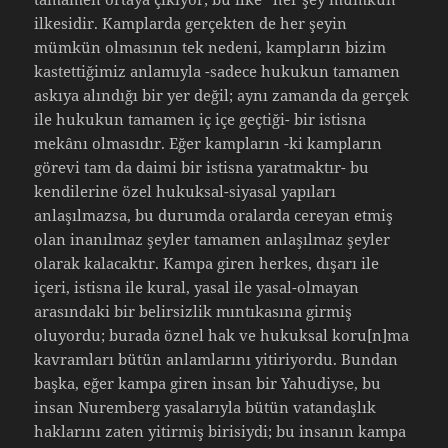
ilkesidir. Kamplarda gerçekten de her şeyin
mümkün olmasının tek nedeni, kampların bizim
kastettiğimiz anlamıyla -sadece hukukun tamamen
askıya alındığı bir yer değil; aynı zamanda da gerçek
ile hukukun tamamen iç içe geçtiği- bir istisna
mekânı olmasıdır. Eğer kampların -ki kampların
görevi tam da daimi bir istisna yaratmaktır- bu
kendilerine özel hukuksal-siyasal yapıları
anlaşılmazsa, bu durumda oralarda cereyan etmiş
olan inanılmaz şeyler tamamen anlaşılmaz şeyler
olarak kalacaktır. Kampa giren herkes, dışarı ile
içeri, istisna ile kural, yasal ile yasal-olmayan
arasındaki bir belirsizlik mıntıkasına girmiş
oluyordu; burada öznel hak ve hukuksal koru[n]ma
kavramları bütün anlamlarını yitiriyordu. Bundan
başka, eğer kampa giren insan bir Yahudiyse, bu
insan Nuremberg yasalarıyla bütün vatandaşlık
haklarını zaten yitirmiş birisiydi; bu insanın kampa