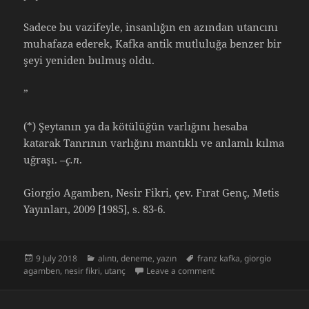
Sadece bu vazifeyle, insanlığın en azından utancını
muhafaza ederek, Kafka antik mutluluğa benzer bir
şeyi yeniden bulmuş oldu.
”
(*) Şeytanın ya da kötülüğün varlığını hesaba
katarak Tanrının varlığını mantıklı ve anlamlı kılma
uğraşı. –
ç.n
.
Giorgio Agamben, Nesir Fikri, çev. Fırat Genç, Metis
Yayınları, 2009 [1985], s. 83-6.
Posted
Categories
Tags
9 July 2018
alıntı
,
deneme
,
yazın
franz kafka
,
giorgio
on
on Agamben, Utanç Fikri
agamben
,
nesir fikri
,
utanç
Leave a comment