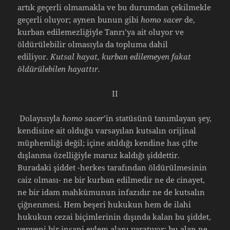
artık geçerli olmamakla ve bu durumdan çekilmekle
geçerli oluyor; aynen bunun gibi
homo sacer
de,
kurban edilemezliğiyle Tanrı’ya ait oluyor ve
öldürülebilir olmasıyla da topluma dahil
ediliyor.
Kutsal hayat, kurban edilemeyen fakat
öldürülebilen hayattır.
II
Dolayısıyla
homo sacer
’in statüsünü tanımlayan şey,
kendisine ait olduğu varsayılan kutsalın orijinal
müphemliği değil; içine atıldığı kendine has çifte
dışlanma özelliğiyle maruz kaldığı şiddettir.
Buradaki şiddet -herkes tarafından öldürülmesinin
caiz olması- ne bir kurban edilmedir ne de cinayet,
ne bir idam mahkûmunun infazıdır ne de kutsalın
çiğnenmesi. Hem beşeri hukukun hem de ilahi
hukukun cezai biçimlerinin dışında kalan bu şiddet,
yepyeni bir insani eylem alanı yaratıyor; bu alan ne