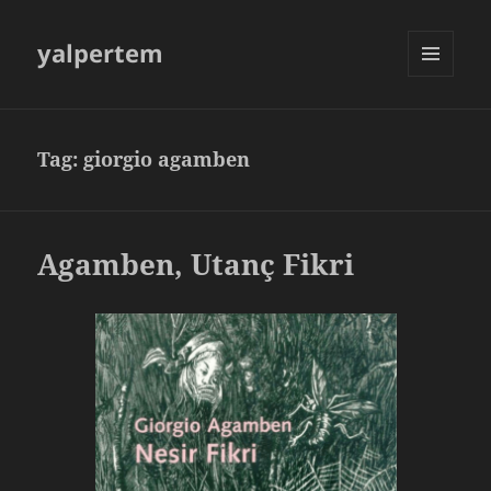
yalpertem
MENU
AND
WIDGETS
Tag:
giorgio agamben
Agamben, Utanç Fikri