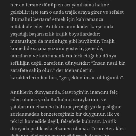
her an tersine dönüp en acı yanılsama haline
gelebilir; işte tam o anda trajik araya girer ve sefalet
ihtimalini bertaraf etmek için kahramanca
müdahale eder. Antik insanın kader karşısında
yaşadığı başarısızlık trajik boyutlardadır;
mutsuzluğu da mutluluğu gibi büyüktür. Trajik,
komedide saçma yüzünü gösterir; gene de,
tanrıların ve kahramanların terk ettiği bu dünya
sefilliğin değil, zarafetin dünyasıdır: “İnsan nasıl bir
zarafete sahip olur.” der Menander’in
karakterlerinden biri, “gerçekten insan olduğunda”.
Antiklerin dünyasında, Stavrogin’in inancını felç
eden utanca ya da Kafka’nın saraylarının ve
şatolarının efsanevi hafifmeşrepliği ya da pisliğine
zorlanmadan benzeteceğimiz bir duygunun ilk ve
tek izi komedide değil, felsefede bulunur. (Antik
dünyada pislik asla efsanevi olamaz: Cesur Herakles
doğanın güçlerine boyun eğdirerek Augias’ın