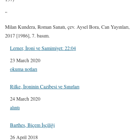
“
Milan Kundera, Roman Sanatı, çev. Aysel Bora, Can Yayınları,
2017 [1986], 7. basım.
Lerner, İroni ve Samimiyet: 22:04
Date
23 March 2020
In relation to
okuma notları
Rilke, İroninin Cazibesi ve Sınırları
Date
24 March 2020
In relation to
alıntı
Barthes, Biçem İşçiliği
Date
26 April 2018