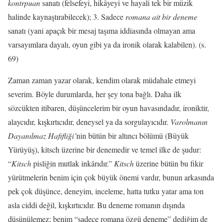
kontrpuan
sanatı (felsefeyi, hikâyeyi ve hayali tek bir müzik
halinde kaynaştırabilecek);
3.
Sadece
romana ait bir deneme
sanatı (yani apaçık bir mesaj taşıma iddiasında olmayan ama
varsayımlara dayalı, oyun gibi ya da ironik olarak kalabilen).
(s.
69)
Zaman zaman yazar olarak, kendim olarak müdahale etmeyi
severim. Böyle durumlarda, her şey tona bağlı. Daha ilk
sözcükten itibaren, düşüncelerim bir oyun havasındadır, ironiktir,
alaycıdır, kışkırtıcıdır, deneysel ya da sorgulayıcıdır.
Varolmanın
Dayanılmaz
H
a
fifl
i
ği’
nin bütün bir altıncı bölümü (Büyük
Yürüyüş),
kitsch
üzerine bir denemedir ve temel ilke de şudur:
“
Kitsch
pisliğin mutlak inkârıdır.”
Kitsch
üzerine bütün bu fikir
yürütmelerin benim için çok büyük önemi vardır, bunun arkasında
pek çok düşünce, deneyim, inceleme, hatta tutku yatar ama ton
asla ciddi değil, kışkırtıcı­dır. Bu deneme romanın dışında
düşünülemez; benim “sadece romana özgü deneme” dediğim de