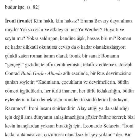
budur işte.
(s. 82)
İroni
(ironie)
Kim haklı, kim haksız? Emma Bovary dayanılmaz
mıydı? Yoksa cesur ve etkileyici mi? Ya Werther? Duyarlı ve
soylu mu? Yoksa saldırgan, kendine âşık, hassas biri mi? Roman
ne kad
ar dikkatli okunursa cevap da o kadar olanaksızlaşıyor;
çünkü zaten roman tanım olarak ironik bir sanat: Romanın
“gerçeği” gizlidir, telaffuz edilmemiştir, telaffuz edilemez. Joseph
Conrad
Batılı Gözler Altında
adlı eserinde, bir Rus devrimcisine
şunları söyletir: “Kadınların, çocukların ve devrimcilerin, bütün
cömert içgüdülerin, her türlü inancın, her türlü fedakarlığın, bütün
eylemlerin inkarı demek olan ironiden tiksindiklerini hatırlayın,
Razumov!” İroni insanı sinirlendirir. Alay ettiği ya da saldırdığı
için değil ama dünyanın anlaşılmazlığını gözler önüne sererek bizi
kesin inançlardan yoksun bıraktığı için. Leonardo Sciascia, “İroni
kadar anlaması zor, çözülmesi olanaksız bir şey yoktur,” der. Bir