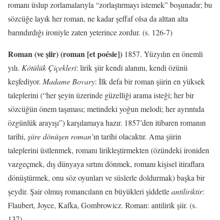
romanı üslup zorlamalarıyla “zorlaştırmayı istemek” boşunadır; bu
sözcüğe layık her roman, ne kadar şeffaf olsa da alttan alta
barındırdığı ironiyle zaten yeterince zordur.
(s. 126-7)
Roman (ve
şiir)
(roman [et poésie])
1857. Yüzyılın en önemli
yılı.
Kötülük Çiçekleri
:
lirik şiir kendi alanını, kendi özünü
keşfediyor.
Madame Bovary
:
İlk defa bir roman şiirin en yüksek
taleplerini (“her şeyin üzerinde güzelli
ği arama isteği; her bir
sözcüğün önem taşıması; metindeki yoğun melodi; her ayrıntıda
özgünlük arayışı”) karşılamaya hazır. 1857’den itibaren romanın
tarihi,
şiire dönüşen roman’
ın
tarihi olacaktır. Ama
şiirin
taleplerini üstlenmek,
romanı
lirikleştirmekten (
özündeki ironiden
vazgeçmek, dış dünyaya sırtını dönmek, romanı kişisel itiraflara
dönüştürmek, onu söz oyunları ve süslerle doldurmak) başka bir
şeydir.
Şair olmuş romancılann
en büyükleri şiddetle
antiliriktir
:
Flaubert, Joyce, Kafka, Gombrowicz. Roman: antilirik şiir. (s.
137)