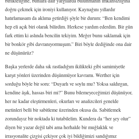
birlikteliğine, bunlara dair yargılarda bulunmanın imkânsızlığına
doğru çekmek için ironiyi kullanıyor. Kaynağını yıllardır
hatırlamasam da aklıma getirdiği şöyle bir durum: “Ben kendimi
hep eli açık biri olarak bilirdim. Herkese yardım ederdim. Bir gün
fark ettim ki aslında bencilin tekiyim. Meğer bunu saklamak için
bir bonkör gibi davranıyormuşum.” Biri böyle dediğinde ona dair
ne düşünürüz?
Başka yerlerde daha sık rastladığım ikilikteki gibi samimiyetle
karşıt yönleri üzerinden düşünmüyor kavramı. Werther için
sorduğu böyle bir soru: “
Duyarlı ve soylu mu? Yoksa saldırgan,
kendine âşık, hassas biri mi?” Bunu bilemeyeceğimizi düşünüyor,
her ne kadar eleştirmenleri, okurları ve analizcileri genelde
metinleri belli bir sabitleme üzerinden okusa da. Sabitlemek
zorundayız bir noktada ki tutabilelim. Kundera da “her şey olur”
diyen bir yazar değil tabi ama herhalde bir muğlaklık ve
irrasyonalite çizgisi çekiyor çok iyi bildiğimizi sandığımız