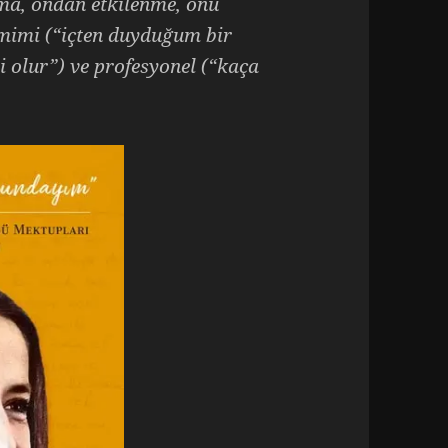
ma, ondan etkilenme, onu
mimi (“içten duyduğum bir
yi olur”) ve profesyonel (“kaça