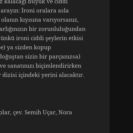
iz kalacağı büyük ve ciddi
 arayın: İroni oralara asla
olanın kıyısına varıyorsanız,
varlığınızın bir zorunluluğundan
ünkü ironi ciddi şeylerin etkisi
se) ya sizden kopup
doğuştan sizin bir parçanızsa)
 ve sanatınızı biçimlendirirken
izisi içindeki yerini alacaktır.
plar, çev. Semih Uçar, Nora