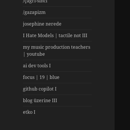
/çağrı-sinci
/gazapizm
josephine nerede
I Hate Models | tactile not III
my music production teachers
| youtube
ai dev tools I
focus | 19 | blue
github copilot I
blog üzerine III
etko I