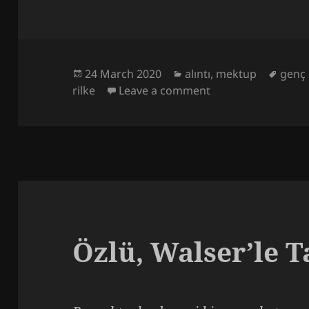
Posted
Categories
Tags
24 March 2020
alıntı
,
mektup
genç 
on
on Rilke, İroninin C
rilke
Leave a comment
Özlü, Walser’le 