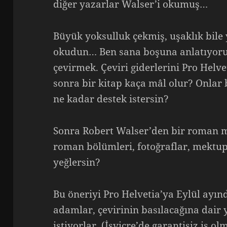
diğer yazarlar Walser’i okumuş…
Büyük yoksulluk çekmiş, uşaklık bile 
okudun… Ben sana boşuna anlatıyoru
çevirmek. Çeviri giderlerini Pro Helv
sonra bir kitap kaça mâl olur? Onlar 
ne kadar destek istersin?
Sonra Robert Walser’den bir roman mı,
roman bölümleri, fotoğraflar, mektup
yeğlersin?
Bu öneriyi Pro Helvetia’ya Eylül ay
adamlar, çevirinin basılacağına dair
istiyorlar. (İsviçre’de garantisiz iş ol