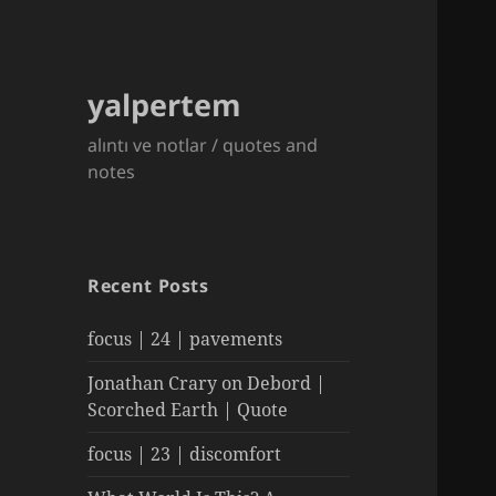
yalpertem
alıntı ve notlar / quotes and
notes
Recent Posts
focus | 24 | pavements
Jonathan Crary on Debord |
Scorched Earth | Quote
focus | 23 | discomfort