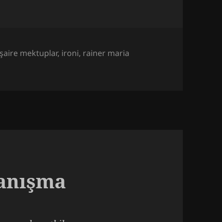
şaire mektuplar
,
ironi
,
rainer maria
azibesi ve Sınırları
Tanışma