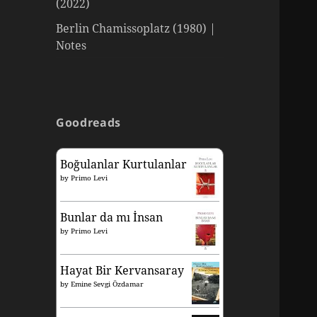
(2022)
Berlin Chamissoplatz (1980) |
Notes
Goodreads
Boğulanlar Kurtulanlar
by
Primo Levi
Bunlar da mı İnsan
by
Primo Levi
Hayat Bir Kervansaray
by
Emine Sevgi Özdamar