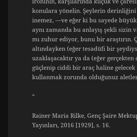
ironinin, karşılarında küçük ve çares
konulara yönelin. Şeylerin derinliğini
inemez, —ve eğer ki bu sayede büyük 
aynı zamanda bu anlayış şekli sizin 
mı zuhur ediyor, bunu bir araştırın. Ç
altındayken (eğer tesadüfi bir şeydiy
uzaklaşacaktır ya da (eğer gerçekten 
güçlenip ciddi bir araç haline gelecek
kullanmak zorunda olduğunuz aletler d
“
Rainer Maria Rilke, Genç Şaire Mektu
Yayınları, 2016 [1929], s. 16.