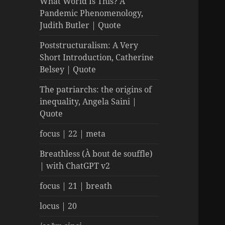
What World Is This? A
Pandemic Phenomenology,
Judith Butler | Quote
Poststructuralism: A Very
Short Introduction, Catherine
Belsey | Quote
The patriarchs: the origins of
inequality, Angela Saini |
Quote
focus | 22 | meta
Breathless (À bout de souffle)
| with ChatGPT v2
focus | 21 | breath
locus | 20