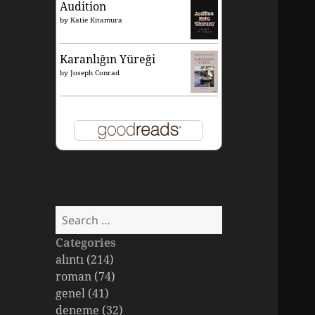
Audition
by
Katie Kitamura
Karanlığın Yüreği
by
Joseph Conrad
Search
for:
Categories
alıntı (214)
roman (74)
genel (41)
deneme (32)