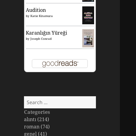
Audition
by
Katie Kitamura
Karanlığın Yüreği
by
Joseph Conrad
Search
for:
Categories
alıntı (214)
roman (74)
genel (41)