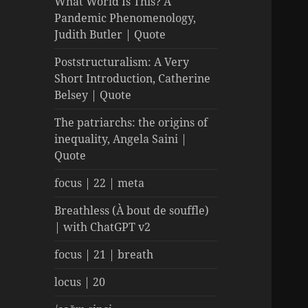
What World Is This? A
Pandemic Phenomenology,
Judith Butler | Quote
Poststructuralism: A Very
Short Introduction, Catherine
Belsey | Quote
The patriarchs: the origins of
inequality, Angela Saini |
Quote
focus | 22 | meta
Breathless (À bout de souffle)
| with ChatGPT v2
focus | 21 | breath
locus | 20