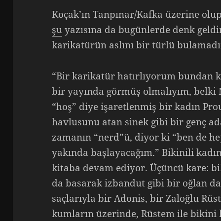
Koçak’ın Tanpınar/Kafka üzerine olup
şu
yazısına da bugünlerde denk geldim
karikatürün aslını bir türlü bulama
“Bir karikatür hatırlıyorum bundan kı
bir yayında görmüş olmalıyım, belki N
“hoş” diye işaretlenmiş bir kadın Pro
havlusunu atan sinek gibi bir genç ada
zamanın “nerd”ü, diyor ki “ben de h
yakında başlayacağım.” Bikinili kadın
kitaba devam ediyor. Üçüncü kare: b
da basarak izbandut gibi bir oğlan da
saçlarıyla bir Adonis, bir Zaloğlu Rüs
kumların üzerinde, Rüstem ile bikini 