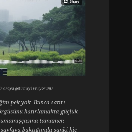
 bir araya getirmeyi seviyorum)
im pek yok. Bunca satırı
 örgüsünü hatırlamakta güçlük
 okumamışçasına tamamen
k sayfaya baktığımda sanki hiç