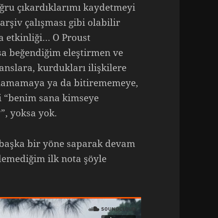
ğru çıkardıklarımı kaydetmeyi
rşiv çalışması gibi olabilir
 etkinliği… O Proust
sa beğendiğim eleştirmen ve
nslara, kurdukları ilişkilere
aşlamamaya ya da bitirememeye,
bi “benim sana kimseye
, yoksa yok.
n başka bir yöne saparak devam
demediğim ilk nota şöyle