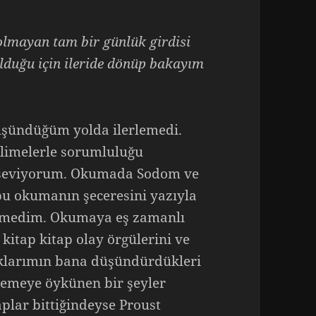
 olmayan tam bir günlük girdisi
olduğu için ileride dönüp bakayım
düşündüğüm yolda ilerlemedi.
kelimelerle sorumluluğu
ı seviyorum. Okumada Sodom ve
bu okumanın şeceresini yazıyla
iremedim. Okumaya eş zamanlı
kitap kitap olay örgülerini ve
uklarımın bana düşündürdükleri
enemeye öykünen bir şeyler
lar bittiğindeyse Proust