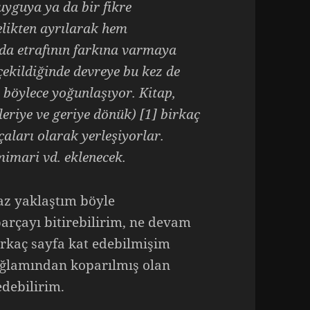
duyguya ya da bir fikre
likten ayrılarak hem
da etrafının farkına varmaya
çekildiğinde devreye bu kez de
’ böylece yoğunlaşıyor. Kitap,
ileriye ve geriye dönük) [1] birkaç
aları olarak yerleşiyorlar.
mimari vd. eklenecek.
z yaklaştım böyle
parçayı bitirebilirim, ne devam
irkaç sayfa kat edebilmişim
bağlamından koparılmış olan
debilirim.