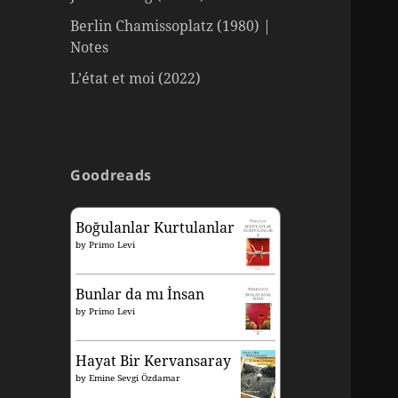
Berlin Chamissoplatz (1980) |
Notes
L’état et moi (2022)
Goodreads
Boğulanlar Kurtulanlar
by
Primo Levi
Bunlar da mı İnsan
by
Primo Levi
Hayat Bir Kervansaray
by
Emine Sevgi Özdamar