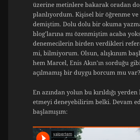
üzerine metinlere bakarak oradan do
planlıyordum. Kişisel bir öğrenme ve a
demiştim. Dolu dolu bir okuma yazma
blog’larına mı özenmiştim acaba yok
denemecilerin birden verdikleri refera
mi, bilmiyorum. Olsun, alışkınım b
hem Marcel, Enis Akın’ın sorduğu gi
açılmamış bir duygu borcum mu var?”
En azından yolun bu kırıldığı yerde
etmeyi deneyebilirim belki. Devam e
başlamışım: