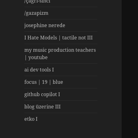
/çağrı-sinci
/gazapizm
josephine nerede
I Hate Models | tactile not III
my music production teachers
| youtube
ai dev tools I
focus | 19 | blue
github copilot I
blog üzerine III
etko I