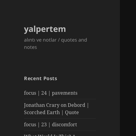
yalpertem
alıntı ve notlar / quotes and
notes
Recent Posts
focus | 24 | pavements
Jonathan Crary on Debord |
Scorched Earth | Quote
focus | 23 | discomfort