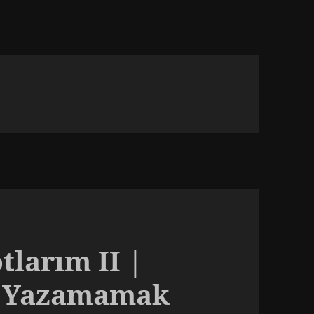
larım II |
e Yazamamak