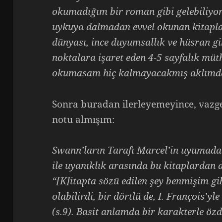
okumadığım bir roman gibi gelebiliyor.
uykuya dalmadan evvel okunan kitapla
dünyası, ince duyumsallık ve hüsran g
noktalara işaret eden 4-5 sayfalık müth
okumasam hiç kalmayacakmış aklımd
Sonra buradan ilerleyemeyince, vazge
notu almışım:
Swann’ların Tarafı Marcel’in uyumada
ile uyanıklık arasında bu kitaplardan d
“[K]itapta sözü edilen şey benmişim gibi
olabilirdi, bir dörtlü de, I. François’y
(s.9). Basit anlamda bir karakterle öz