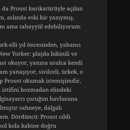
 da Proust karikatürüyle açılan
, aslında eski bir yazıymış,
dım ama tahayyül edebiliyorum:
rk-elli yıl öncesinden, yabancı
ew Yorker: plajda bikinili ve
ust okuyor, yanına usulca kendi
m yanaşıyor, sivilceli, ürkek, o
ep Proust okumak istemişimdir,
 istifini bozmadan elindeki
ilgisayarcı çocuğun havlusuna
lmıştır sahneye, dalgalı
tem. Dördüncü: Proust cildi
kol kola kabine doğru