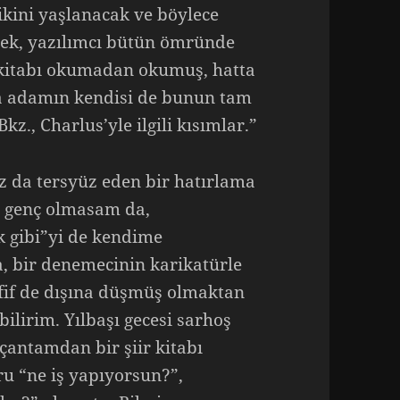
bikini yaşlanacak ve böylece
ecek, yazılımcı bütün ömründe
 kitabı okumadan okumuş, hatta
a adamın kendisi de bunun tam
Bkz., Charlus’yle ilgili kısımlar.”
z da tersyüz eden bir hatırlama
a genç olmasam da,
k gibi”yi de kendime
, bir denemecinin karikatürle
fif de dışına düşmüş olmaktan
lirim. Yılbaşı gecesi sarhoş
çantamdan bir şiir kitabı
ru “ne iş yapıyorsun?”,