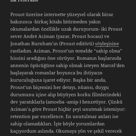
Proust üzerine internette yüzeysel olarak biraz
bakınınca -birkaç kitabı bitirmeden yakın
okumalardan özellikle uzak duruyorum- iki Proust
sever André Aciman (yazar, Proust hocası) ve
Jonathan Burnham’ın (Proust editörü)
söyleşisine
rastladım. Aciman, Proust’un temelde “sahip olma”
hissini aradığını öne sürüyor. Romanın başlarında
annenin öpücüğüne sahip olmak isteyen Marcel’den
başlayarak romanlar boyunca bu ihtiyacın
kuruculuğuna işaret ediyor. Başka bir anda,
Proust’un biçemini her detayı, nüansı, duygu
durumunu içine alıp büyüyen korku filmlerindeki
dev yaratıklarla (amoeba -amip-) benzetiyor. Çünkü
Aciman’a göre Proust hiçbir şeyi unutmak istemiyor:
retention par excellence. En unutulmaz anları ise
sahip olamadıkları. İşte böyle yorumlardan
kaçıyordum aslında. Okumaya yön ve şekil verecek