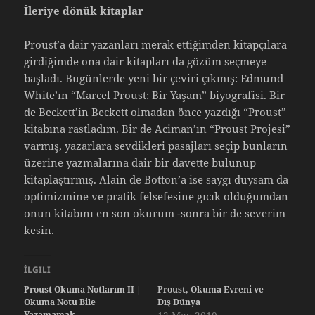
İleriye dönük kitaplar
Proust’a dair yazanları merak ettiğimden kitapçılara
girdiğimde ona dair kitapları da gözüm seçmeye
başladı. Bugünlerde yeni bir çeviri çıkmış: Edmund
White’ın “Marcel Proust: Bir Yaşam” biyografisi. Bir
de Beckett’in Beckett olmadan önce yazdığı “Proust”
kitabına rastladım. Bir de Aciman’ın “Proust Projesi”
varmış, yazarlara sevdikleri pasajları seçip bunların
üzerine yazmalarına dair bir davette bulunup
kitaplaştırmış. Alain de Botton’a ise saygı duysam da
optimizmine ve pratik felsefesine gıcık olduğumdan
onun kitabını en son okurum -sonra bir de severim
kesin.
İLGILI
Proust Okuma Notlarım II |
Proust, Okuma Evreni ve
Okuma Notu Bile
Dış Dünya
Yazamamak