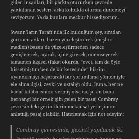
giden insanları, bir parkta otururken çevrede
yankılanan sesleri, arka koltukta oturanı dinlemeyi
seviyorum. Ya da bunlara mecbur hissediyorum.
Swann’ların Tarafı’nda ilk bulduğum şey, sıradan
görünen anları, bazen yüceleştirerek (meşhur
madlen) bazen de yüceleştirmeden sadece
genişleterek, açarak, içine girerek, önemseyerek
tamamen kişisel (fakat okurda, “evet, tam da öyle
hissetmiştim ben de bir keresinde” hissini
uyandırmayı başararak) bir yorumlama yöntemiyle
ele alma ilgisi, zevki ve ustalığı oldu. Buna, her ne
kadar kitaba ismini vermiş olsa da, şu an bana
herhangi bir örnek gibi gelen bir pasaj Combray
çevresindeki gezintilerin mekansal yerleşimini
anlattığı pasaj olabilir. Hatırlamak için not edeyim:
Combray çevresinde, gezinti yapılacak iki