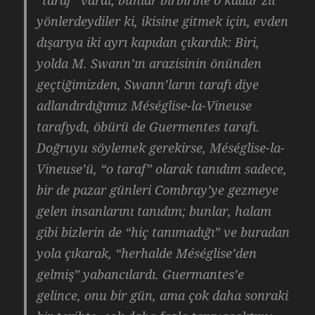
“taraf” vardı; bunlar birbirine o kadar zıt
yönlerdeydiler ki, ikisine gitmek için, evden
dışarıya iki ayrı kapıdan çıkardık: Biri,
yolda M. Swann’ın arazisinin önünden
geçtiğimizden, Swann’ların tarafı diye
adlandırdığımız Méséglise-la-Vineuse
tarafıydı, öbürü de Guermentes tarafı.
Doğruyu söylemek gerekirse, Méséglise-la-
Vineuse’ü, “o taraf” olarak tanıdım sadece,
bir de pazar günleri Combray’ye gezmeye
gelen insanlarını tanıdım; bunlar, halam
gibi bizlerin de “hiç tanımadığı” ve buradan
yola çıkarak, “herhalde Méséglise’den
gelmiş” yabancılardı. Guermantes’e
gelince, onu bir gün, ama çok daha sonraki