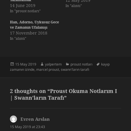
12 May 2019
14 June 2019
In "alıntı"
In "proust notları"
Han, Adorno, Uykusuz Gece
ve Zamanın Ufalanışı
17 November 2018
In "alıntı"
Posted
Author
Categories
Tags
15 May 2019
yalpertem
proust notları
kayıp
on
zamanın izinde
,
marcel proust
,
swann'ların tarafı
2 thoughts on “Proust Okuma Notlarım I
| Swann’ların Tarafı”
Evren Arslan
says:
15 May 2019 at 23:43