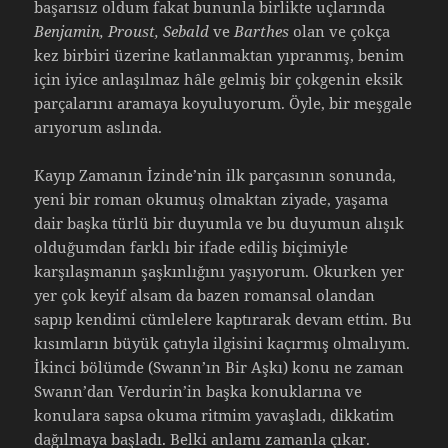
başarısız oldum fakat bununla birlikte uçlarında
Benjamin, Proust, Sebald
ve
Barthes
olan ve çokça
kez birbiri üzerine katlanmaktan yıpranmış, benim
için iyice anlaşılmaz hâle gelmiş bir çokgenin eksik
parçalarını aramaya koyuluyorum. Öyle, bir meşgale
arıyorum aslında.
Kayıp Zamanın İzinde’nin ilk parçasının sonunda,
yeni bir roman okumuş olmaktan ziyade, yaşama
dair başka türlü bir duyumla ve bu duyumun alışık
olduğumdan farklı bir ifade ediliş biçimiyle
karşılaşmanın şaşkınlığını yaşıyorum. Okurken yer
yer çok keyif alsam da bazen romansal olandan
sapıp kendimi cümlelere kaptırarak devam ettim. Bu
kısımların büyük çatıyla ilgisini kaçırmış olmalıyım.
İkinci bölümde (Swann’ın Bir Aşkı) konu ne zaman
Swann’dan Verdurin’in başka konuklarına ve
konulara sapsa okuma ritmim yavaşladı, dikkatim
dağılmaya başladı. Belki anlamı zamanla çıkar.