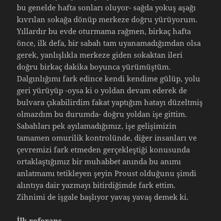
bu genelde hafta sonları oluyor- sağda yokuş aşağı
kıvrılan sokağa dönüp merkeze doğru yürüyorum.
Yıllardır bu evde oturmama rağmen, birkaç hafta
önce, ilk defa, bir sabah tam uyanamadığımdan olsa
gerek, yanlışlıkla merkeze giden sokaktan ileri
doğru birkaç dakika boyunca yürümüştüm.
Dalgınlığımı fark edince kendi kendime gülüp, yolu
geri yürüyüp -oysa ki o yoldan devam ederek de
bulvara çıkabilirdim fakat yaptığım hatayı düzeltmiş
olmazdım bu durumda- doğru yoldan işe gittim.
Sabahları pek ayılamadığımız, işe gelişimizin
tamamen omurilik kontrolünde, diğer insanları ve
çevremizi fark etmeden gerçekleştiği konusunda
ortaklaştığımız bir muhabbet anında bu anımı
anlatmamı tetikleyen şeyin Proust olduğunu şimdi
alıntıya dair yazmayı bitirdiğimde fark ettim.
Zihnimi de işgale başlıyor yavaş yavaş demek ki.
İlk referans