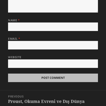
NAME
*
EMAIL
*
WEBSITE
Post
PREVIOUS
navigation
Proust, Okuma Evreni ve Dış Dünya
Previous