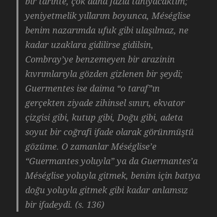
bir tarihte, çok daha fazla tanıyacaktım;
yeniyetmelik yıllarım boyunca, Méséglise
benim nazarımda ufuk gibi ulaşılmaz, ne
kadar uzaklara gidilirse gidilsin,
Combray’ye benzemeyen bir arazinin
kıvrımlarıyla gözden gizlenen bir şeydi;
Guermentes ise daima “o taraf”ın
gerçekten ziyade zihinsel sınırı, ekvator
çizgisi gibi, kutup gibi, Doğu gibi, adeta
soyut bir coğrafi ifade olarak görünmüştü
gözüme. O zamanlar Méséglise’e
“Guermantes yoluyla” ya da Guermantes’a
Méséglise yoluyla gitmek, benim için batıya
doğu yoluyla gitmek gibi kadar anlamsız
bir ifadeydi. (s. 136)