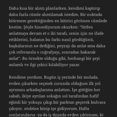
Daha kısa bir alıntı planlarken, kendimi kaptırıp
daha fazla cümle alıntılamak istedim. Bir noktada
bitirmem gerektiğinden en bitirici görünen cümlede
kestim. Şöyle hissediyorum okurken: “lütfen
anlatmaya devam et o iki tarafı, senin için ne ifade
ettiklerini, halanın bu farkı nasıl gördüğünü,
başkalarının ne dediğini, peyzajı da anlat ama daha
çok referansla o coğrafyayı, sonradan bakarak
anlat”. Bu örnekte olduğu gibi, herhangi bir şeyi
anlamlı ve ilgi çekici kılabiliyor yazar.
Kendime yordum. Bugün iş yerinde bir molada,
evden çıkarken seçmek zorunda olduğum ilk yol
ayrımını arkadaşlarıma anlattım. İşe gittiğim her
sabah, ikiye ayrılan sokağın sol tarafından hafif
eğimli bir yokuşu çıkıp bir parktan geçerek bulvara
çıkıyor, otobüse binip işe gidiyorum. Hafta
sonlarındaysa -ya da iş dışında evden çıktıysam, ki