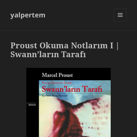
yalpertem
MENU
AND
WIDGETS
Proust Okuma Notlarım I |
Swann’ların Tarafı