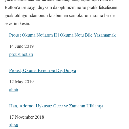
Botton’a ise saygı duysam da optimizmine ve pratik felsefesine
gıcık olduğumdan onun kitabını en son okurum -sonra bir de
severim kesin.
Proust Okuma Notlarım II | Okuma Notu Bile Yazamamak
Date
14 June 2019
In relation to
proust notları
Proust, Okuma Evreni ve Dış Dünya
Date
12 May 2019
In relation to
alıntı
Han, Adorno, Uykusuz Gece ve Zamanın Ufalanışı
Date
17 November 2018
In relation to
alıntı