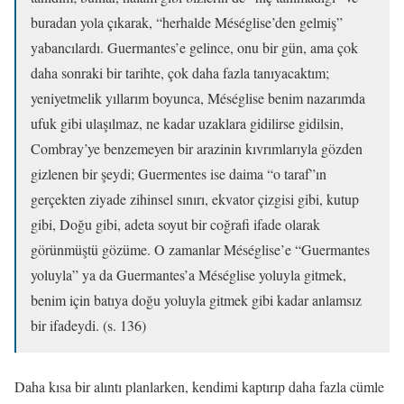
buradan yola çıkarak, “herhalde Méséglise’den gelmiş”
yabancılardı. Guermantes’e gelince, onu bir gün, ama çok
daha sonraki bir tarihte, çok daha fazla tanıyacaktım;
yeniyetmelik yıllarım boyunca, Méséglise benim nazarımda
ufuk gibi ulaşılmaz, ne kadar uzaklara gidilirse gidilsin,
Combray’ye benzemeyen bir arazinin kıvrımlarıyla gözden
gizlenen bir şeydi; Guermentes ise daima “o taraf”ın
gerçekten ziyade zihinsel sınırı, ekvator çizgisi gibi, kutup
gibi, Doğu gibi, adeta soyut bir coğrafi ifade olarak
görünmüştü gözüme. O zamanlar Méséglise’e “Guermantes
yoluyla” ya da Guermantes’a Méséglise yoluyla gitmek,
benim için batıya doğu yoluyla gitmek gibi kadar anlamsız
bir ifadeydi. (s. 136)
Daha kısa bir alıntı planlarken, kendimi kaptırıp daha fazla cümle