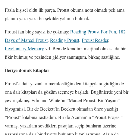
Fazla kişisel oldu ilk parça, Proust okuma notu olmadı pek ama
planım yaza yaza bir şekilde yolumu bulmak.
Proust fan blog sayısı ise çokmuş:
Reading Proust For Fun
,
182
Days of Marcel Proust
,
Reading Proust
,
Proust Reader
,
Involuntary Memory
vd. Ben de kendimi marjinal olmasa da bir
fikir bulmuş ve peşinden gidiyor sanmıştım, birkaç saatliğine.
İleriye dönük kitaplar
Proust’a dair yazanları merak ettiğimden kitapçılara girdiğimde
ona dair kitapları da gözüm seçmeye başladı. Bugünlerde yeni bir
çeviri çıkmış: Edmund White’ın “Marcel Proust: Bir Yaşam”
biyografisi. Bir de Beckett’in Beckett olmadan önce yazdığı
“Proust” kitabına rastladım. Bir de Aciman’ın “Proust Projesi”
varmış, yazarlara sevdikleri pasajları seçip bunların üzerine
yazmalarına dair bir davette bulunup kitaplaştırmış. Alain de