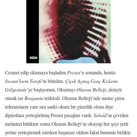
Cesaret edip okumaya başladım
Proust’
u sonunda, henüz
Swann’ların Tarafı’
nı bitirdim.
Çiçek Açmış Genç Kızların
Gölgesinde’
ye başlıyorum. Okumayı
Okurun Belleği
, dolaylı
olarak ise
Benjamin
tetikledi. Okurun Belleği’nde metne giren
referansların yanı sıra sanki okura bir güzellik olsun diye
dipnotlara yerleştirilmiş Proust pasajları vardı.
Sebald
‘ın çevrilen
metinleri bittikten sonra Okurun Belleği’ni okuyup her şeyi yerli
yerine yerleştirmek isterken başarısız oldum fakat bununla birlikte