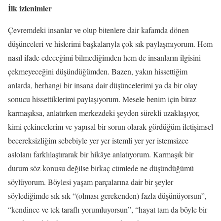
İlk izlenimler
Çevremdeki insanlar ve olup bitenlere dair kafamda dönen
düşünceleri ve hislerimi başkalarıyla çok sık paylaşmıyorum. Hem
nasıl ifade edeceğimi bilmediğimden hem de insanların ilgisini
çekmeyeceğini düşündüğümden. Bazen, yakın hissettiğim
anlarda, herhangi bir insana dair düşüncelerimi ya da bir olay
sonucu hissettiklerimi paylaşıyorum. Mesele benim için biraz
karmaşıksa, anlatırken merkezdeki şeyden sürekli uzaklaşıyor,
kimi çekincelerim ve yapısal bir sorun olarak gördüğüm iletişimsel
becereksizliğim sebebiyle yer yer istemli yer yer istemsizce
aslolanı farklılaştırarak bir hikâye anlatıyorum. Karmaşık bir
durum söz konusu değilse birkaç cümlede ne düşündüğümü
söylüyorum. Böylesi yaşam parçalarına dair bir şeyler
söylediğimde sık sık “(olması gerekenden) fazla düşünüyorsun”,
“kendince ve tek taraflı yorumluyorsun”, “hayat tam da böyle bir