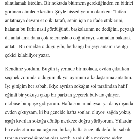
alıntılamak istedim. Bir noktada bitirmem gerektiğinden en bitirici
görünen cümlede kestim. Şöyle hissediyorum okurken: “lütfen
anlatmaya devam et o iki tarafı, senin için ne ifade ettiklerini,
halanın bu farkı nasıl gördüğünü, başkalarının ne dediğini, peyzajı
da anlat ama daha çok referansla o coğrafyayı, sonradan bakarak
anlat”. Bu örnekte olduğu gibi, herhangi bir şeyi anlamlı ve ilgi
çekici kılabiliyor yazar.
Kendime yordum. Bugün iş yerinde bir molada, evden çıkarken
seçmek zorunda olduğum ilk yol ayrımını arkadaşlarıma anlattım.
İşe gittiğim her sabah, ikiye ayrılan sokağın sol tarafından hafif
eğimli bir yokuşu çıkıp bir parktan geçerek bulvara çıkıyor,
otobüse binip işe gidiyorum. Hafta sonlarındaysa -ya da iş dışında
evden çıktıysam, ki bu genelde hafta sonları oluyor- sağda yokuş
aşağı kıvrılan sokağa dönüp merkeze doğru yürüyorum. Yıllardır
bu evde oturmama rağmen, birkaç hafta önce, ilk defa, bir sabah
tam uyanamadığımdan olsa gerek, yanlışlıkla merkeze giden