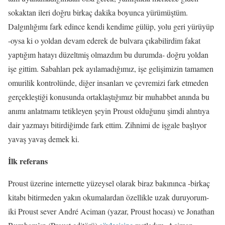
sokaktan ileri doğru birkaç dakika boyunca yürümüştüm.
Dalgınlığımı fark edince kendi kendime gülüp, yolu geri yürüyüp
-oysa ki o yoldan devam ederek de bulvara çıkabilirdim fakat
yaptığım hatayı düzeltmiş olmazdım bu durumda- doğru yoldan
işe gittim. Sabahları pek ayılamadığımız, işe gelişimizin tamamen
omurilik kontrolünde, diğer insanları ve çevremizi fark etmeden
gerçekleştiği konusunda ortaklaştığımız bir muhabbet anında bu
anımı anlatmamı tetikleyen şeyin Proust olduğunu şimdi alıntıya
dair yazmayı bitirdiğimde fark ettim. Zihnimi de işgale başlıyor
yavaş yavaş demek ki.
İlk referans
Proust üzerine internette yüzeysel olarak biraz bakınınca -birkaç
kitabı bitirmeden yakın okumalardan özellikle uzak duruyorum-
iki Proust sever André Aciman (yazar, Proust hocası) ve Jonathan