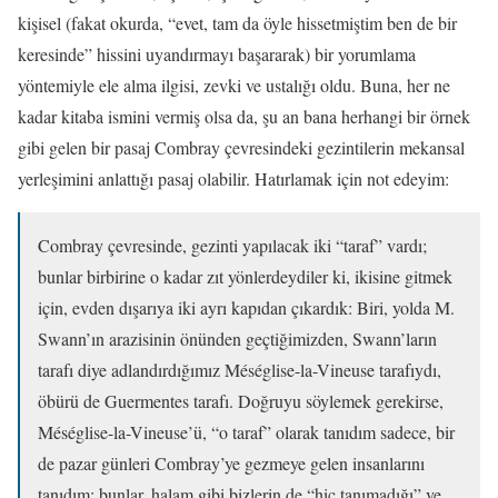
kişisel (fakat okurda, “evet, tam da öyle hissetmiştim ben de bir
keresinde” hissini uyandırmayı başararak) bir yorumlama
yöntemiyle ele alma ilgisi, zevki ve ustalığı oldu. Buna, her ne
kadar kitaba ismini vermiş olsa da, şu an bana herhangi bir örnek
gibi gelen bir pasaj Combray çevresindeki gezintilerin mekansal
yerleşimini anlattığı pasaj olabilir. Hatırlamak için not edeyim:
Combray çevresinde, gezinti yapılacak iki “taraf” vardı;
bunlar birbirine o kadar zıt yönlerdeydiler ki, ikisine gitmek
için, evden dışarıya iki ayrı kapıdan çıkardık: Biri, yolda M.
Swann’ın arazisinin önünden geçtiğimizden, Swann’ların
tarafı diye adlandırdığımız Méséglise-la-Vineuse tarafıydı,
öbürü de Guermentes tarafı. Doğruyu söylemek gerekirse,
Méséglise-la-Vineuse’ü, “o taraf” olarak tanıdım sadece, bir
de pazar günleri Combray’ye gezmeye gelen insanlarını
tanıdım; bunlar, halam gibi bizlerin de “hiç tanımadığı” ve