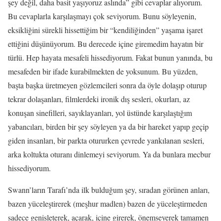
şey değil, daha basit yaşıyoruz aslında” gibi cevaplar alıyorum.
Bu cevaplarla karşılaşmayı çok seviyorum. Bunu söyleyenin,
eksikliğini sürekli hissettiğim bir “kendiliğinden” yaşama işaret
ettiğini düşünüyorum. Bu derecede içine giremedim hayatın bir
türlü. Hep hayata mesafeli hissediyorum. Fakat bunun yanında, bu
mesafeden bir ifade kurabilmekten de yoksunum. Bu yüzden,
başta başka üretmeyen gözlemcileri sonra da öyle dolaşıp oturup
tekrar dolaşanları, filmlerdeki ironik dış sesleri, okurları, az
konuşan sinefilleri, sayıklayanları, yol üstünde karşılaştığım
yabancıları, birden bir şey söyleyen ya da bir hareket yapıp geçip
giden insanları, bir parkta otururken çevrede yankılanan sesleri,
arka koltukta oturanı dinlemeyi seviyorum. Ya da bunlara mecbur
hissediyorum.
Swann’ların Tarafı’nda ilk bulduğum şey, sıradan görünen anları,
bazen yüceleştirerek (meşhur madlen) bazen de yüceleştirmeden
sadece genişleterek, açarak, içine girerek, önemseyerek tamamen