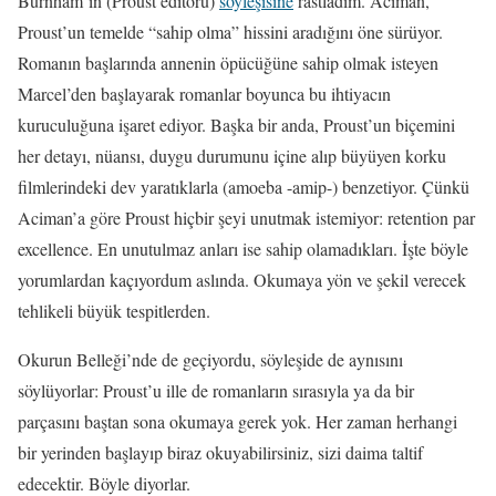
Burnham’ın (Proust editörü)
söyleşisine
rastladım. Aciman,
Proust’un temelde “sahip olma” hissini aradığını öne sürüyor.
Romanın başlarında annenin öpücüğüne sahip olmak isteyen
Marcel’den başlayarak romanlar boyunca bu ihtiyacın
kuruculuğuna işaret ediyor. Başka bir anda, Proust’un biçemini
her detayı, nüansı, duygu durumunu içine alıp büyüyen korku
filmlerindeki dev yaratıklarla (amoeba -amip-) benzetiyor. Çünkü
Aciman’a göre Proust hiçbir şeyi unutmak istemiyor: retention par
excellence. En unutulmaz anları ise sahip olamadıkları. İşte böyle
yorumlardan kaçıyordum aslında. Okumaya yön ve şekil verecek
tehlikeli büyük tespitlerden.
Okurun Belleği’nde de geçiyordu, söyleşide de aynısını
söylüyorlar: Proust’u ille de romanların sırasıyla ya da bir
parçasını baştan sona okumaya gerek yok. Her zaman herhangi
bir yerinden başlayıp biraz okuyabilirsiniz, sizi daima taltif
edecektir. Böyle diyorlar.