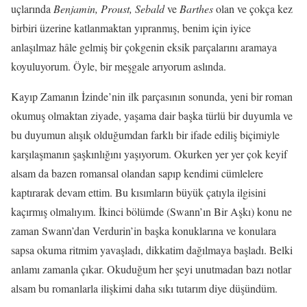
uçlarında
Benjamin, Proust, Sebald
ve
Barthes
olan ve çokça kez
birbiri üzerine katlanmaktan yıpranmış, benim için iyice
anlaşılmaz hâle gelmiş bir çokgenin eksik parçalarını aramaya
koyuluyorum. Öyle, bir meşgale arıyorum aslında.
Kayıp Zamanın İzinde’nin ilk parçasının sonunda, yeni bir roman
okumuş olmaktan ziyade, yaşama dair başka türlü bir duyumla ve
bu duyumun alışık olduğumdan farklı bir ifade ediliş biçimiyle
karşılaşmanın şaşkınlığını yaşıyorum. Okurken yer yer çok keyif
alsam da bazen romansal olandan sapıp kendimi cümlelere
kaptırarak devam ettim. Bu kısımların büyük çatıyla ilgisini
kaçırmış olmalıyım. İkinci bölümde (Swann’ın Bir Aşkı) konu ne
zaman Swann’dan Verdurin’in başka konuklarına ve konulara
sapsa okuma ritmim yavaşladı, dikkatim dağılmaya başladı. Belki
anlamı zamanla çıkar. Okuduğum her şeyi unutmadan bazı notlar
alsam bu romanlarla ilişkimi daha sıkı tutarım diye düşündüm.