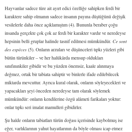
Hayvanlar sadece türe ait ayırt edici özelliğe sahipken ferdi bir
karaktere sahip olmanın sadece insanın payına düştüğünü değişik
vesilelerle daha önce açıklamıştım (4). Bununla beraber çoğu
insanda gerçekte çok çok az ferdi bir karakter vardır ve neredeyse
hepsinin belli gruplar halinde tasnif edilmesi mümkündür.
Ce sont
des espèces
(5). Onların arzuları ve düşünceleri tıpkı yüzleri gibi
bütün türünkiler – ve her halükârda mensup oldukları
sınıfınınkiler gibidir ve bu yüzden önemsiz, kaale alınmaya
değmez, ortak bir tabiata sahiptir ve binlerle ifade edilebilecek
miktarda mevcuttur. Ayrıca kural olarak, onların söyleyecekleri ve
yapacakları şeyi önceden neredeyse tam olarak söylemek
mümkündür: onların kendilerine özgü alâmeti farikaları yoktur:
onlar tıpkı seri imalat mamulleri gibidirler.
Şu halde onların tabiatları türün doğası içerisinde kaybolmuş ise
eğer, varlıklarının yahut hayatlarının da böyle olması icap etmez