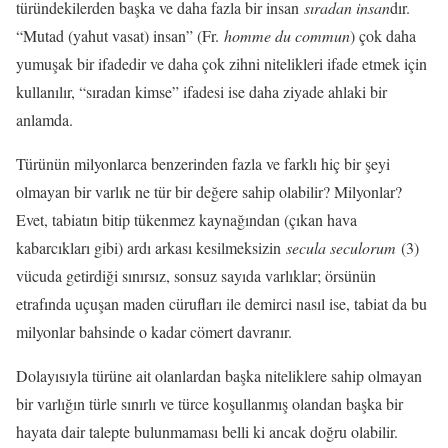
türündekilerden başka ve daha fazla bir insan
sıradan insan
dır.
“Mutad (yahut vasat) insan” (Fr.
homme du commun
) çok daha
yumuşak bir ifadedir ve daha çok zihni nitelikleri ifade etmek için
kullanılır, “sıradan kimse” ifadesi ise daha ziyade ahlaki bir
anlamda.
Türünün milyonlarca benzerinden fazla ve farklı hiç bir şeyi
olmayan bir varlık ne tür bir değere sahip olabilir? Milyonlar?
Evet, tabiatın bitip tükenmez kaynağından (çıkan hava
kabarcıkları gibi) ardı arkası kesilmeksizin
secula seculorum
(3)
vücuda getirdiği sınırsız, sonsuz sayıda varlıklar; örsünün
etrafında uçuşan maden cürufları ile demirci nasıl ise, tabiat da bu
milyonlar bahsinde o kadar cömert davranır.
Dolayısıyla türüne ait olanlardan başka niteliklere sahip olmayan
bir varlığın türle sınırlı ve türce koşullanmış olandan başka bir
hayata dair talepte bulunmaması belli ki ancak doğru olabilir.