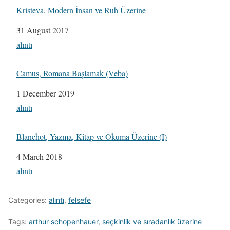
Kristeva, Modern İnsan ve Ruh Üzerine
Date
31 August 2017
In relation to
alıntı
Camus, Romana Başlamak (Veba)
Date
1 December 2019
In relation to
alıntı
Blanchot, Yazma, Kitap ve Okuma Üzerine (I)
Date
4 March 2018
In relation to
alıntı
Categories:
alıntı
,
felsefe
Tags:
arthur schopenhauer
,
seçkinlik ve sıradanlık üzerine