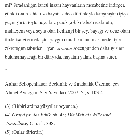
mi? Sıradanlığın laneti insanı hayvanların mesabetine indirger,
çünkü onun tabiatı ve hayatı sadece türünkiyle karışmıştır (içiçe
geçmiştir). Söylemeye bile gerek yok ki tabiatı icabı ulu,
muhteşem veya soylu olan herhangi bir şey, bayağı ve ucuz olanı
ifade-işaret etmek için, yaygın olarak kullanılması nedeniyle
zikrettiğim tabirden – yani
sıradan
sözcüğünden daha iyisinin
bulunamayacağı bir dünyada, hayatını yalnız başına sürer.
”
Arthur Schopenhauer, Seçkinlik ve Sıradanlık Üzerine, çev.
Ahmet Aydoğan, Say Yayınları, 2007 [?], s. 103-4.
(3) (Birbiri ardına yüzyıllar boyunca.)
(4)
Grund pr. der Ethik
, sh. 48;
Die Welt als Wille und
Vorstellung,
C. i. sh. 338.
(5) (Onlar türlerdir.)