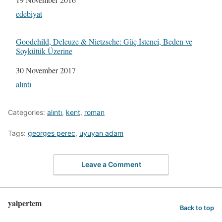
In relation to
edebiyat
Goodchild, Deleuze & Nietzsche: Güç İstenci, Beden ve
Soykütük Üzerine
Date
30 November 2017
In relation to
alıntı
Categories:
alıntı
,
kent
,
roman
Tags:
georges perec
,
uyuyan adam
Leave a Comment
yalpertem
Back to top