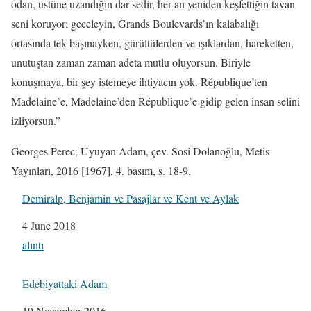
odan, üstüne uzandığın dar sedir, her an yeniden keşfettiğin tavan
seni koruyor; geceleyin, Grands Boulevards’ın kalabalığı
ortasında tek başınayken, gürültülerden ve ışıklardan, hareketten,
unutuştan zaman zaman adeta mutlu oluyorsun. Biriyle
konuşmaya, bir şey istemeye ihtiyacın yok. République’ten
Madelaine’e, Madelaine’den République’e gidip gelen insan selini
izliyorsun.”
Georges Perec, Uyuyan Adam, çev. Sosi Dolanoğlu, Metis
Yayınları, 2016 [1967], 4. basım, s. 18-9.
Demiralp, Benjamin ve Pasajlar ve Kent ve Aylak
Date
4 June 2018
In relation to
alıntı
Edebiyattaki Adam
Date
19 November 2016