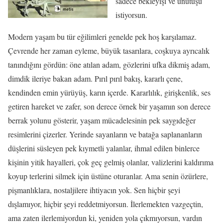
sadece bekleyişi ve unutuşu
istiyorsun.
Modern yaşam bu tür eğilimleri genelde pek hoş karşılamaz.
Çevrende her zaman eyleme, büyük tasarılara, coşkuya ayrıcalık
tanındığını gördün: öne atılan adam, gözlerini ufka dikmiş adam,
dimdik ileriye bakan adam. Pırıl pırıl bakış, kararlı çene,
kendinden emin yürüyüş, karın içerde. Kararlılık, girişkenlik, ses
getiren hareket ve zafer, son derece örnek bir yaşamın son derece
berrak yolunu gösterir, yaşam mücadelesinin pek saygıdeğer
resimlerini çizerler. Yerinde sayanların ve batağa saplananların
düşlerini süsleyen pek kıymetli yalanlar, ihmal edilen binlerce
kişinin yitik hayalleri, çok geç gelmiş olanlar, valizlerini kaldırıma
koyup terlerini silmek için üstüne oturanlar. Ama senin özürlere,
pişmanlıklara, nostaljilere ihtiyacın yok. Sen hiçbir şeyi
dışlamıyor, hiçbir şeyi reddetmiyorsun. İlerlemekten vazgeçtin,
ama zaten ilerlemiyordun ki, yeniden yola çıkmıyorsun, vardın