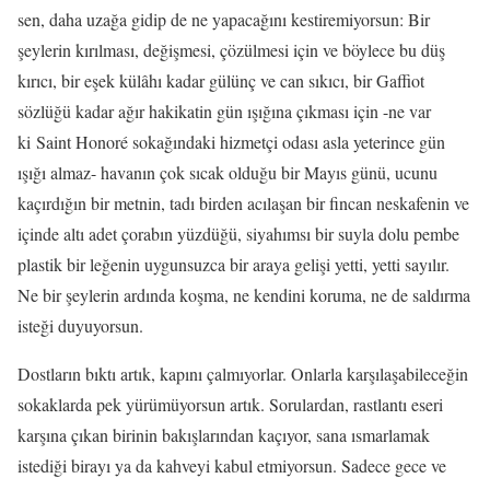
sen, daha uzağa gidip de ne yapacağını kestiremiyorsun: Bir
şeylerin kırılması, değişmesi, çözülmesi için ve böylece bu düş
kırıcı, bir eşek külâhı kadar gülünç ve can sıkıcı, bir Gaffiot
sözlüğü kadar ağır hakikatin gün ışığına çıkması için -ne var
ki Saint Honoré sokağındaki hizmetçi odası asla yeterince gün
ışığı almaz- havanın çok sıcak olduğu bir Mayıs günü, ucunu
kaçırdığın bir metnin, tadı birden acılaşan bir fincan neskafenin ve
içinde altı adet çorabın yüzdüğü, siyahımsı bir suyla dolu pembe
plastik bir leğenin uygunsuzca bir araya gelişi yetti, yetti sayılır.
Ne bir şeylerin ardında koşma, ne kendini koruma, ne de saldırma
isteği duyuyorsun.
Dostların bıktı artık, kapını çalmıyorlar. Onlarla karşılaşabileceğin
sokaklarda pek yürümüyorsun artık. Sorulardan, rastlantı eseri
karşına çıkan birinin bakışlarından kaçıyor, sana ısmarlamak
istediği birayı ya da kahveyi kabul etmiyorsun. Sadece gece ve