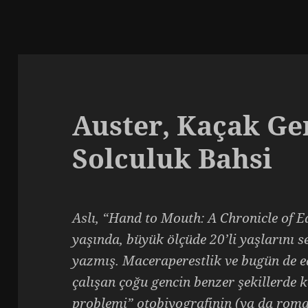
Auster, Kaçak Ge
Solculuk Bahsi
Aslı, “Hand to Mouth: A Chronicle of Ea
yaşında, büyük ölçüde 20’li yaşlarını s
yazmış. Maceraperestlik ve bugün de e
çalışan çoğu gencin benzer şekillerde 
problemi” otobiyografinin (ya da roman