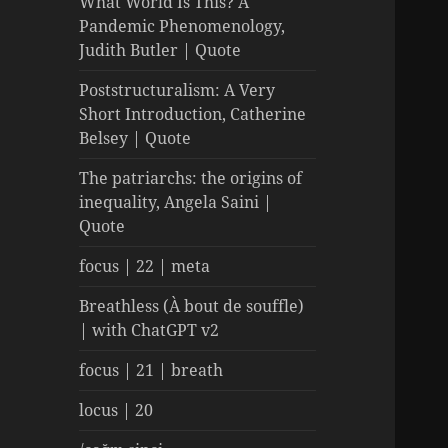
What World Is This? A
Pandemic Phenomenology,
Judith Butler | Quote
Poststructuralism: A Very
Short Introduction, Catherine
Belsey | Quote
The patriarchs: the origins of
inequality, Angela Saini |
Quote
focus | 22 | meta
Breathless (À bout de souffle)
| with ChatGPT v2
focus | 21 | breath
locus | 20