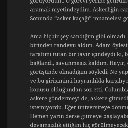
görüyordum. O görevi yerine getirdik
aramak niyetindeydim. Askerliğin c
Sonunda “asker kaçağı” muamelesi g
Ama hiçbir şey sandığım gibi olmadı
birinden randevu aldım. Adam öylesi
tarafımı tutan bir tavır içindeydi ki
bağlandı, savunmasız kaldım. Hayır, d
görüşünde olmadığını söyledi. Ne yap
ve bu girişimimi hayranlıkla karşılıy
konusu olduğundan söz etti. Columbi
askere göndermeyi de, askere gitmed
istemiyordu. Eğer üniversiteye dönmek
Hemen yarın derse gitmeye başlayabi
devamsızlık ettiğim hiç görülmeyecekt