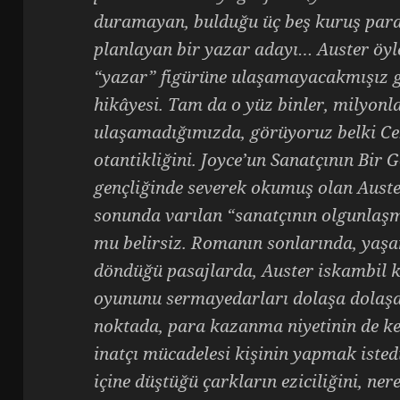
duramayan, bulduğu üç beş kuruş para
planlayan bir yazar adayı… Auster öyle
“yazar” figürüne ulaşamayacakmışız g
hikâyesi. Tam da o yüz binler, milyonl
ulaşamadığımızda, görüyoruz belki Ceb
otantikliğini. Joyce’un Sanatçının Bir
gençliğinde severek okumuş olan Aust
sonunda varılan “sanatçının olgunlaş
mu belirsiz. Romanın sonlarında, yaşa
döndüğü pasajlarda, Auster iskambil k
oyununu sermayedarları dolaşa dolaşa
noktada, para kazanma niyetinin de k
inatçı mücadelesi kişinin yapmak istedi
içine düştüğü çarkların eziciliğini, ne