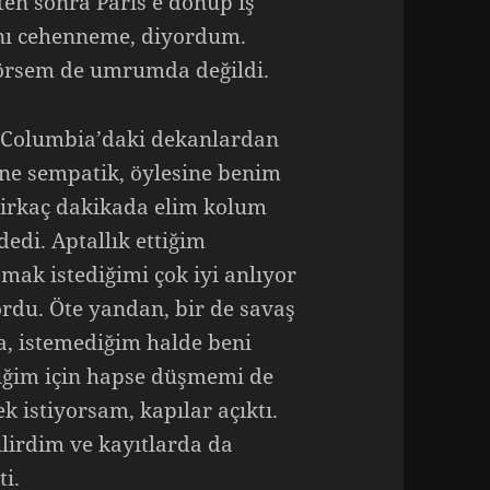
ten sonra Paris’e dönüp iş
anı cehenneme, diyordum.
örsem de umrumda değildi.
. Columbia’daki dekanlardan
ne sempatik, öylesine benim
, birkaç dakikada elim kolum
edi. Aptallık ettiğim
mak istediğimi çok iyi anlıyor
ordu. Öte yandan, bir de savaş
a, istemediğim halde beni
iğim için hapse düşmemi de
 istiyorsam, kapılar açıktı.
lirdim ve kayıtlarda da
i.