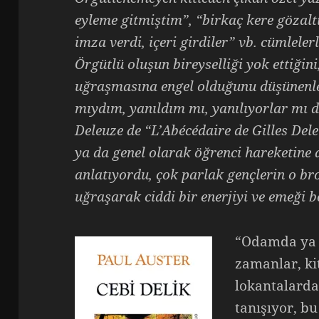
eyleme gitmiştim”, “birkaç kere gözal
imza verdi, içeri girdiler” vb. cümleler
Örgütlü oluşun bireyselliği yok ettiğini
uğraşmasına engel olduğunu düşünenle
mıydım, yanıldım mı, yanılıyorlar mı
Deleuze de “L’Abécédaire de Gilles Dele
ya da genel olarak öğrenci hareketine 
anlatıyordu, çok parlak gençlerin o b
uğraşarak ciddi bir enerjiyi ve emeği b
“Odamda ya 
zamanlar, ki
lokantalarda 
tanışıyor, b