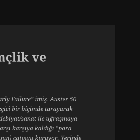
nçlik ve
rly Failure” imiş. Auster 50
eçici bir biçimde tarayarak
debiyat/sanat ile uğraşmaya
karşı karşıya kaldığı “para
ın) çatısını kuruyor. Yerinde