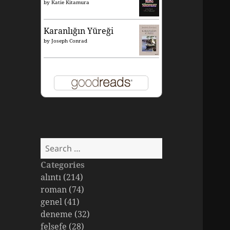
by
Katie Kitamura
Karanlığın Yüreği
by
Joseph Conrad
Search
for:
Categories
alıntı (214)
roman (74)
genel (41)
deneme (32)
felsefe (28)