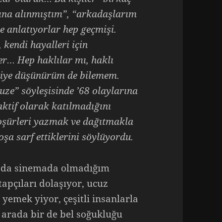
tına alınmıştım”, “arkadaşlarım
le anlatıyorlar hep geçmişi.
, kendi hayalleri için
r… Hep haklılar mı, haklı
 diye düşünürüm de bilemem.
uze” söyleşisinde ’68 olaylarına
aktif olarak katılmadığını
roşürleri yazmak ve dağıtmakla
oşa sarf ettiklerini söylüyordu.
da sinemada olmadığım
tapçıları dolaşıyor, ucuz
yemek yiyor, çeşitli insanlarla
u arada bir de bel soğukluğu