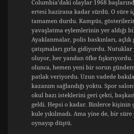
Columbia’daki olaylar 1968 başların
ertesi hazirana kadar sürdü. O süre 
tamamen durdu. Kampüs, gösterilerin
yavaşlatma eylemlerinin yer aldığı b
Ayaklanmalar, polis baskınları, açlık 
çatışmaları gırla gidiyordu. Nutuklar 
oluyor, her yandan öfke fışkırıyordu. 
olunca, hemen yeni bir sorun gündeme
patlak veriyordu. Uzun vadede bakıla
kazanım sağlandığı yoktu. Spor salonu 
okul bazı isteklerini geri çekti, başkan
geldi. Hepsi o kadar. Binlerce kişinin
kule yıkılmadı. Ama yine de, bir süre 
oynayıp düştü.