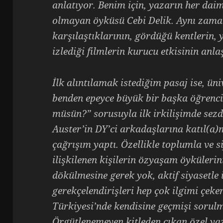
anlatıyor. Benim için, yazarın her daim 
olmayan öyküsü Cebi Delik. Aynı zaman
karşılaştıklarının, gördüğü kentlerin, ya
izlediği filmlerin kurucu etkisinin anla
İlk alıntılamak istediğim pasaj ise, ün
benden epeyce büyük bir başka öğrencin
müsün?” sorusuyla ilk irkilişimde sezd
Auster’in DY’ci arkadaşlarına katıl(a)
çağrışım yaptı. Özellikle toplumla ve 
ilişkilenen kişilerin özyaşam öykülerini
dökülmesine gerek yok, aktif siyasetle il
gerekçelendirişleri hep çok ilgimi çeke
Türkiyesi’nde kendisine geçmişi sorulm
Örgütlenemeyen kitleden çıkan özel ya