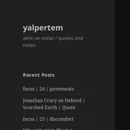
yalpertem
alıntı ve notlar / quotes and
notes
Recent Posts
focus | 24 | pavements
Jonathan Crary on Debord |
Scorched Earth | Quote
focus | 23 | discomfort