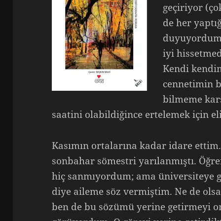
geçiriyor (ço
de her yapt
duyuyordum.
iyi hissetm
Kendi kendim
cennetimin b
bilmeme karş
saatini olabildiğince ertelemek için 
Kasımın ortalarına kadar idare ett
sonbahar sömestri yarılanmıştı. Öğre
hiç sanmıyordum; ama üniversiteye 
diye aileme söz vermiştim. Ne de olsa
ben de bu sözümü yerine getirmeyi on