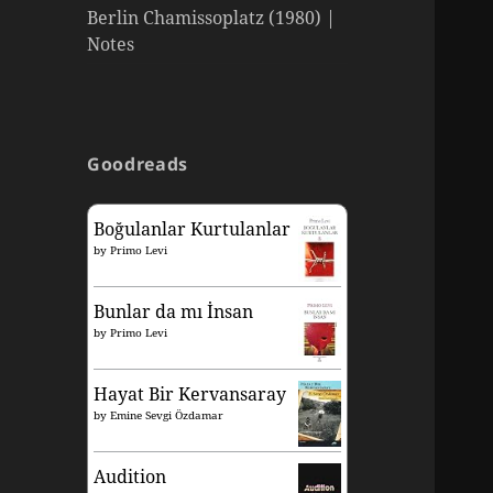
Berlin Chamissoplatz (1980) |
Notes
Goodreads
Boğulanlar Kurtulanlar
by
Primo Levi
Bunlar da mı İnsan
by
Primo Levi
Hayat Bir Kervansaray
by
Emine Sevgi Özdamar
Audition