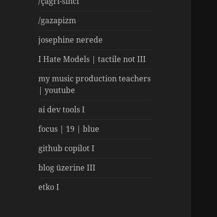
/çağrı-sinci
/gazapizm
josephine nerede
I Hate Models | tactile not III
my music production teachers
| youtube
ai dev tools I
focus | 19 | blue
github copilot I
blog üzerine III
etko I