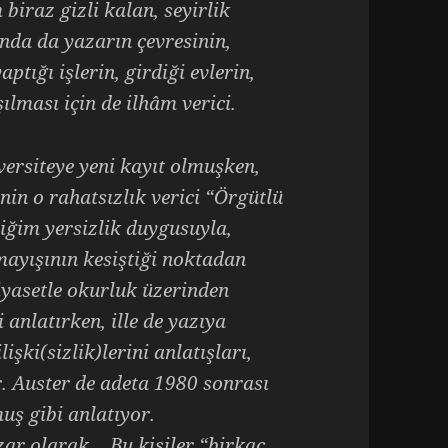
biraz gizli kalan, seyirlik
da da yazarın çevresinin,
ptığı işlerin, girdiği evlerin,
şılması için de ilhâm verici.
iversiteye yeni kayıt olmuşken,
in o rahatsızlık verici “Örgütlü
iğim yersizlik duygusuyla,
mayışının kesiştiği noktadan
siyasetle okurluk üzerinden
 anlatırken, ille de yazıya
işki(sizlik)lerini anlatışları,
r. Auster de adeta 1980 sonrası
uş gibi anlatıyor.
zar olarak… Bu kişiler “birkaç