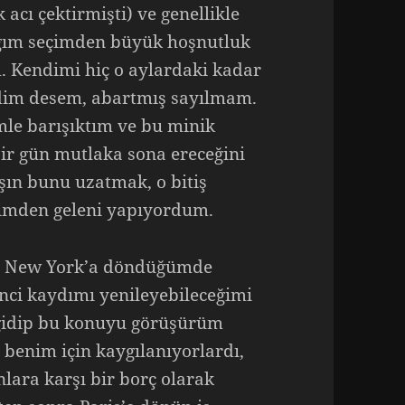
k acı çektirmişti) ve genellikle
ığım seçimden büyük hoşnutluk
 Kendimi hiç o aylardaki kadar
edim desem, abartmış sayılmam.
le barışıktım ve bu minik
ir gün mutlaka sona ereceğini
ın bunu uzatmak, o bitiş
elimden geleni yapıyordum.
im. New York’a döndüğümde
nci kaydımı yenileyebileceğimi
gidip bu konuyu görüşürüm
 benim için kaygılanıyorlardı,
lara karşı bir borç olarak