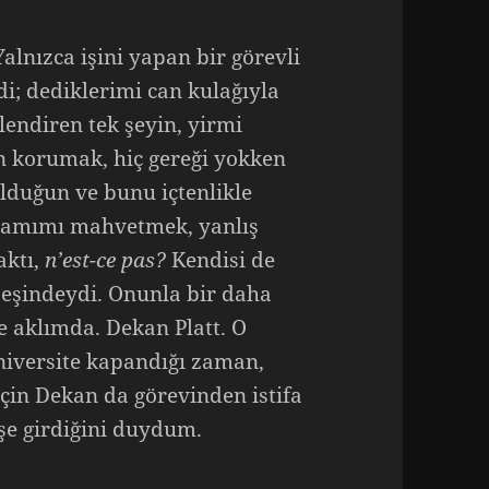
Yalnızca işini yapan bir görevli
i; dediklerimi can kulağıyla
lendiren tek şeyin, yirmi
n korumak, hiç gereği yokken
duğun ve bunu içtenlikle
yaşamımı mahvetmek, yanlış
aktı,
n’est-ce pas?
Kendisi de
 beşindeydi. Onunla bir daha
e aklımda. Dekan Platt. O
niversite kapandığı zaman,
çin Dekan da görevinden istifa
işe girdiğini duydum.