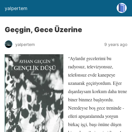
yalpertem
Geçgin, Gece Üzerine
yalpertem
9 years ago
“Aylardır gecelerimi bu
radyosuz, televizyonsuz,
telefonsuz evde kanepeye
uzanarak geçiriyordum. Eğer
dışardaysam korkum daha trene
biner binmez başlıyordu.
Neredeyse boş gece treninde -
elleri apışaralarında yorgun
birkaç işçi, başı önüne düşen