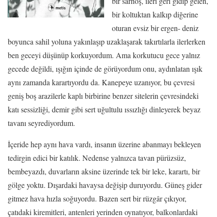
bir sarhoş, ileri geri gidip gelen,
bir koltuktan kalkıp diğerine
oturan evsiz bir ergen- deniz
boyunca sahil yoluna yakınlaşıp uzaklaşarak takırtılarla ilerlerken
ben geceyi düşünüp korkuyordum. Ama korkutucu gece yalnız
gecede değildi, ışığın içinde de görüyordum onu, aydınlatan ışık
aynı zamanda karartıyordu da. Kanepeye uzanıyor, bu çevresi
geniş boş arazilerle kaplı birbirine benzer sitelerin çevresindeki
katı sessizliği, demir gibi sert uğultulu ıssızlığı dinleyerek beyaz
tavanı seyrediyordum.
İçeride hep aynı hava vardı, insanın üzerine abanmayı bekleyen
tedirgin edici bir katılık. Nedense yalnızca tavan pürüzsüz,
bembeyazdı, duvarların aksine üzerinde tek bir leke, karartı, bir
gölge yoktu. Dışardaki havaysa değişip duruyordu. Güneş gider
gitmez hava hızla soğuyordu. Bazen sert bir rüzgâr çıkıyor,
çatıdaki kiremitleri, antenleri yerinden oynatıyor, balkonlardaki