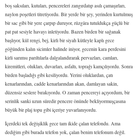
boş saksıları, kutuları, pencereleri zangırdatıp asılı çamaşırları,
naylon poşetleri titretiyordu. Bir yerde bir şey, yerinden kurtulmuş
bir sac gibi bir yere çarpıp duruyor, rüzgâra tutuldukça güçlü bir
pat pat sesiyle havayı inletiyordu. Bazen birden bir sağanak
başlıyor, kül rengi, bej, kirli bir siyah kütleyle kaplı gece
göğünden kalın sicimler halinde iniyor, gecenin kara perdesini
kirli sarımsı parıltılarla dalgalandırarak pervazları, camları,
kiremitleri, olukları, duvarları, asfaltı, toprağı kamçılıyordu. Sonra
birden başladığı gibi kesiliyordu. Yerini oluklardan, çatı
kenarlarından, cadde kenarlarından akan, damlayan sakin,
düzensiz seslere bırakıyordu. O zaman pencereyi açıyordum, bir
serinlik sanki uzun süredir pencere önünde bekliyormuşçasına
büyük bir plaj topu gibi içeriye yuvarlanıyordu.
İçerdeki tek değişiklik gece tam ikide çalan telefondu. Ama
dediğim gibi burada telefon yok, çalan benim telefonum değil.