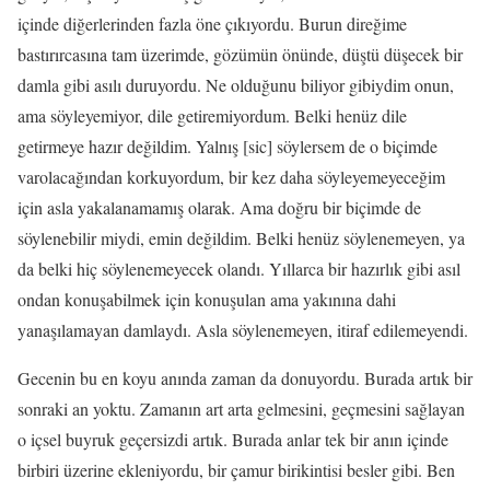
içinde diğerlerinden fazla öne çıkıyordu. Burun direğime
bastırırcasına tam üzerimde, gözümün önünde, düştü düşecek bir
damla gibi asılı duruyordu. Ne olduğunu biliyor gibiydim onun,
ama söyleyemiyor, dile getiremiyordum. Belki henüz dile
getirmeye hazır değildim. Yalnış [sic] söylersem de o biçimde
varolacağından korkuyordum, bir kez daha söyleyemeyeceğim
için asla yakalanamamış olarak. Ama doğru bir biçimde de
söylenebilir miydi, emin değildim. Belki henüz söylenemeyen, ya
da belki hiç söylenemeyecek olandı. Yıllarca bir hazırlık gibi asıl
ondan konuşabilmek için konuşulan ama yakınına dahi
yanaşılamayan damlaydı. Asla söylenemeyen, itiraf edilemeyendi.
Gecenin bu en koyu anında zaman da donuyordu. Burada artık bir
sonraki an yoktu. Zamanın art arta gelmesini, geçmesini sağlayan
o içsel buyruk geçersizdi artık. Burada anlar tek bir anın içinde
birbiri üzerine ekleniyordu, bir çamur birikintisi besler gibi. Ben