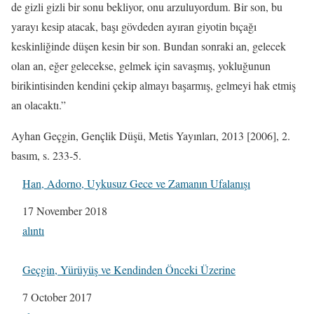
de gizli gizli bir sonu bekliyor, onu arzuluyordum. Bir son, bu
yarayı kesip atacak, başı gövdeden ayıran giyotin bıçağı
keskinliğinde düşen kesin bir son. Bundan sonraki an, gelecek
olan an, eğer gelecekse, gelmek için savaşmış, yokluğunun
birikintisinden kendini çekip almayı başarmış, gelmeyi hak etmiş
an olacaktı.”
Ayhan Geçgin, Gençlik Düşü, Metis Yayınları, 2013 [2006], 2.
basım, s. 233-5.
Han, Adorno, Uykusuz Gece ve Zamanın Ufalanışı
Date
17 November 2018
In relation to
alıntı
Geçgin, Yürüyüş ve Kendinden Önceki Üzerine
Date
7 October 2017