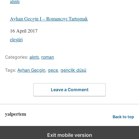
In relation to
alıntı
Ayhan Geçgin I – Romancıyı Tartışmak
Date
16 April 2017
In relation to
eleştiri
Categories:
alıntı
,
roman
Tags:
Ayhan Geçgin
,
gece
,
gençlik düşü
Leave a Comment
yalpertem
Back to top
Exit mobile version