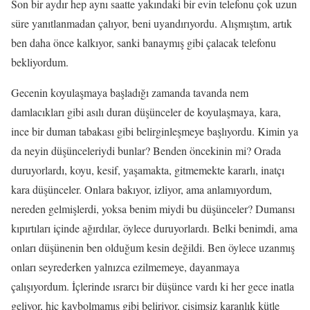
Son bir aydır hep aynı saatte yakındaki bir evin telefonu çok uzun
süre yanıtlanmadan çalıyor, beni uyandırıyordu. Alışmıştım, artık
ben daha önce kalkıyor, sanki banaymış gibi çalacak telefonu
bekliyordum.
Gecenin koyulaşmaya başladığı zamanda tavanda nem
damlacıkları gibi asılı duran düşünceler de koyulaşmaya, kara,
ince bir duman tabakası gibi belirginleşmeye başlıyordu. Kimin ya
da neyin düşünceleriydi bunlar? Benden öncekinin mi? Orada
duruyorlardı, koyu, kesif, yaşamakta, gitmemekte kararlı, inatçı
kara düşünceler. Onlara bakıyor, izliyor, ama anlamıyordum,
nereden gelmişlerdi, yoksa benim miydi bu düşünceler? Dumansı
kıpırtıları içinde ağırdılar, öylece duruyorlardı. Belki benimdi, ama
onları düşünenin ben olduğum kesin değildi. Ben öylece uzanmış
onları seyrederken yalnızca ezilmemeye, dayanmaya
çalışıyordum. İçlerinde ısrarcı bir düşünce vardı ki her gece inatla
geliyor, hiç kaybolmamış gibi beliriyor, cisimsiz karanlık kütle