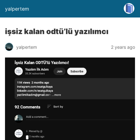
yalpertem
işsiz kalan odtü’lü yazılımcı
yalpertem
2 years ago