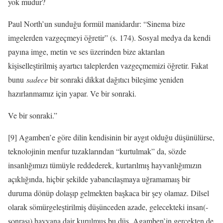
yok mudur?
Paul North’un sunduğu formül manidardır: “Sinema bize
imgelerden vazgeçmeyi öğretir” (s. 174). Sosyal medya da kendi
payına imge, metin ve ses üzerinden bize aktarılan
kişiselleştirilmiş ayartıcı taleplerden vazgeçmemizi öğretir. Fakat
bunu
sadece
bir sonraki dikkat dağıtıcı bileşime yeniden
hazırlanmamız için yapar. Ve bir sonraki.
Ve bir sonraki.”
[9] Agamben’e göre dilin kendisinin bir aygıt olduğu düşünülürse,
teknolojinin menfur tuzaklarından “kurtulmak” da, sözde
insanlığımızı tümüyle reddederek, kurtarılmış hayvanlığımızın
açıklığında, hiçbir şekilde yabancılaşmaya uğramamaış bir
duruma dönüp dolaşıp gelmekten başkaca bir şey olamaz. Dilsel
olarak sömürgeleştirilmiş düşünceden azade, gelecekteki insan(-
sonrası) hayvana dair kurulmuş bu düş, Agamben’in gerçekten de