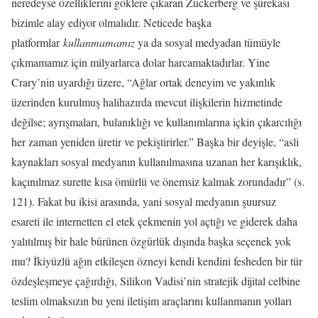
neredeyse özelliklerini göklere çıkaran Zuckerberg ve şürekası
bizimle alay ediyor olmalıdır. Neticede başka
platformlar
kullanmamamız
ya da sosyal medyadan tümüyle
çıkmamamız için milyarlarca dolar harcamaktadırlar. Yine
Crary’nin uyardığı üzere, “Ağlar ortak deneyim ve yakınlık
üzerinden kurulmuş halihazırda mevcut ilişkilerin hizmetinde
değilse; ayrışmaları, bulanıklığı ve kullanımlarına içkin çıkarcılığı
her zaman yeniden üretir ve pekiştirirler.” Başka bir deyişle, “asli
kaynakları sosyal medyanın kullanılmasına uzanan her karışıklık,
kaçınılmaz surette kısa ömürlü ve önemsiz kalmak zorundadır” (s.
121). Fakat bu ikisi arasında, yani sosyal medyanın şuursuz
esareti ile internetten el etek çekmenin yol açtığı ve giderek daha
yalıtılmış bir hale bürünen özgürlük dışında başka seçenek yok
mu? İkiyüzlü ağın etkileşen özneyi kendi kendini fesheden bir tür
özdeşleşmeye çağırdığı, Silikon Vadisi’nin stratejik dijital celbine
teslim olmaksızın bu yeni iletişim araçlarını kullanmanın yolları