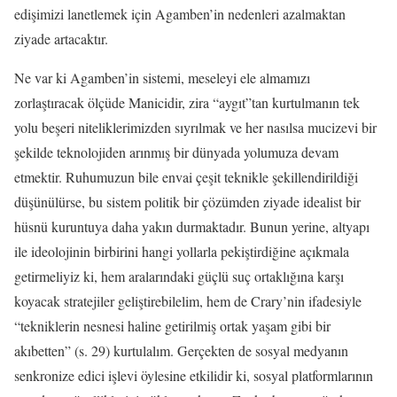
edişimizi lanetlemek için Agamben’in nedenleri azalmaktan
ziyade artacaktır.
Ne var ki Agamben’in sistemi, meseleyi ele almamızı
zorlaştıracak ölçüde Manicidir, zira “aygıt”tan kurtulmanın tek
yolu beşeri niteliklerimizden sıyrılmak ve her nasılsa mucizevi bir
şekilde teknolojiden arınmış bir dünyada yolumuza devam
etmektir. Ruhumuzun bile envai çeşit teknikle şekillendirildiği
düşünülürse, bu sistem politik bir çözümden ziyade idealist bir
hüsnü kuruntuya daha yakın durmaktadır. Bunun yerine, altyapı
ile ideolojinin birbirini hangi yollarla pekiştirdiğine açıkmala
getirmeliyiz ki, hem aralarındaki güçlü suç ortaklığına karşı
koyacak stratejiler geliştirebilelim, hem de Crary’nin ifadesiyle
“tekniklerin nesnesi haline getirilmiş ortak yaşam gibi bir
akıbetten” (s. 29) kurtulalım. Gerçekten de sosyal medyanın
senkronize edici işlevi öylesine etkilidir ki, sosyal platformlarının