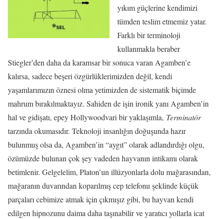
yıkım güçlerine kendimizi
tümden teslim etmemiz yatar.
Farklı bir terminoloji
kullanmakla beraber
Stiegler’den daha da karamsar bir sonuca varan Agamben’e
kalırsa, sadece beşeri özgürlüklerimizden değil, kendi
yaşamlarımızın öznesi olma yetimizden de sistematik biçimde
mahrum bırakılmaktayız. Sahiden de işin ironik yanı Agamben’in
hal ve gidişatı, epey Hollywoodvari bir yaklaşımla,
Terminatör
tarzında okumasıdır. Teknoloji insanlığın doğuşunda hazır
bulunmuş olsa da, Agamben’in “aygıt” olarak adlandırdığı olgu,
özümüzde bulunan çok şey vadeden hayvanın intikamı olarak
betimlenir. Gelgelelim, Platon’un illüzyonlarla dolu mağarasından,
mağaranın duvarından koparılmış cep telefonu şeklinde küçük
parçaları cebimize atmak için çıkmışız gibi, bu hayvan kendi
edilgen hipnozunu daima daha taşınabilir ve yaratıcı yollarla icat