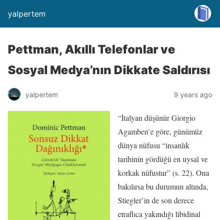
yalpertem
Pettman, Akıllı Telefonlar ve
Sosyal Medya’nın Dikkate Saldırısı
yalpertem
9 years ago
“İtalyan düşünür Giorgio
Agamben’e göre, günümüz
dünya nüfusu “insanlık
tarihinin gördüğü en uysal ve
korkak nüfustur” (s. 22). Ona
bakılırsa bu durumun altında,
Stiegler’in de son derece
etraflıca yakındığı libidinal