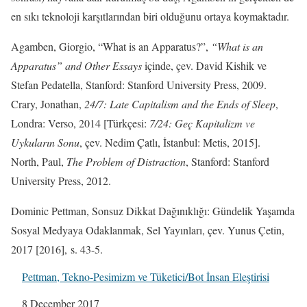
en sıkı teknoloji karşıtlarından biri olduğunu ortaya koymaktadır.
Agamben, Giorgio, “What is an Apparatus?”,
“What is an
Apparatus” and Other Essays
içinde, çev. David Kishik ve
Stefan Pedatella, Stanford: Stanford University Press, 2009.
Crary, Jonathan,
24/7: Late Capitalism and the Ends of Sleep
,
Londra: Verso, 2014 [Türkçesi:
7/24: Geç Kapitalizm ve
Uykuların Sonu
, çev. Nedim Çatlı, İstanbul: Metis, 2015].
North, Paul,
The Problem of Distraction
, Stanford: Stanford
University Press, 2012.
Dominic Pettman, Sonsuz Dikkat Dağınıklığı: Gündelik Yaşamda
Sosyal Medyaya Odaklanmak, Sel Yayınları, çev. Yunus Çetin,
2017 [2016], s. 43-5.
Pettman, Tekno-Pesimizm ve Tüketici/Bot İnsan Eleştirisi
Date
8 December 2017