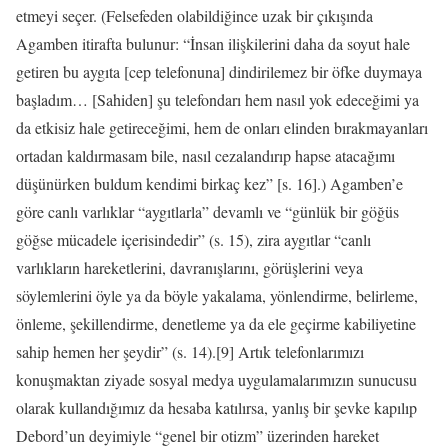
etmeyi seçer. (Felsefeden olabildiğince uzak bir çıkışında
Agamben itirafta bulunur: “İnsan ilişkilerini daha da soyut hale
getiren bu aygıta [cep telefonuna] dindirilemez bir öfke duymaya
başladım… [Sahiden] şu telefondarı hem nasıl yok edeceğimi ya
da etkisiz hale getireceğimi, hem de onları elinden bırakmayanları
ortadan kaldırmasam bile, nasıl cezalandırıp hapse atacağımı
düşünürken buldum kendimi birkaç kez” [s. 16].) Agamben’e
göre canlı varlıklar “aygıtlarla” devamlı ve “günlük bir göğüs
göğse mücadele içerisindedir” (s. 15), zira aygıtlar “canlı
varlıkların hareketlerini, davranışlarını, görüşlerini veya
söylemlerini öyle ya da böyle yakalama, yönlendirme, belirleme,
önleme, şekillendirme, denetleme ya da ele geçirme kabiliyetine
sahip hemen her şeydir” (s. 14).[9] Artık telefonlarımızı
konuşmaktan ziyade sosyal medya uygulamalarımızın sunucusu
olarak kullandığımız da hesaba katılırsa, yanlış bir şevke kapılıp
Debord’un deyimiyle “genel bir otizm” üzerinden hareket