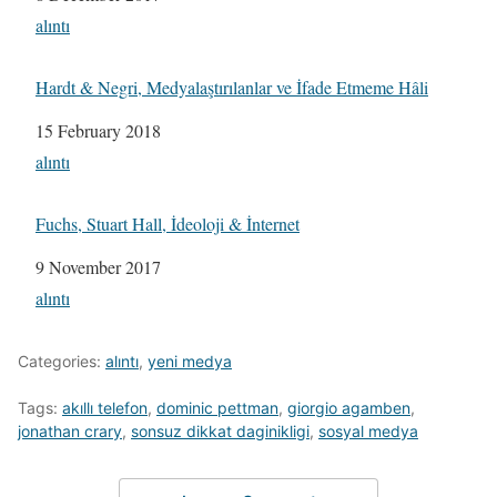
In relation to
alıntı
Hardt & Negri, Medyalaştırılanlar ve İfade Etmeme Hâli
Date
15 February 2018
In relation to
alıntı
Fuchs, Stuart Hall, İdeoloji & İnternet
Date
9 November 2017
In relation to
alıntı
Categories:
alıntı
,
yeni medya
Tags:
akıllı telefon
,
dominic pettman
,
giorgio agamben
,
jonathan crary
,
sonsuz dikkat daginikligi
,
sosyal medya